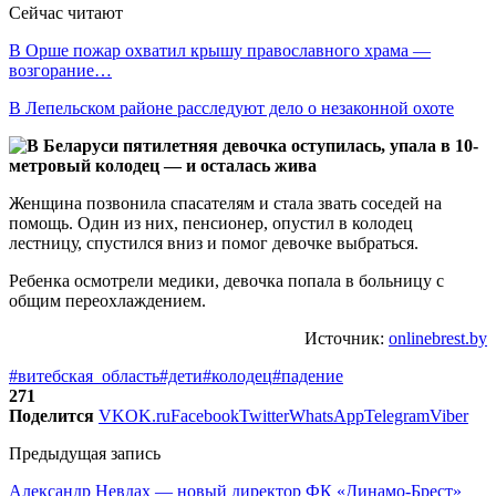
Сейчас читают
В Орше пожар охватил крышу православного храма —
возгорание…
В Лепельском районе расследуют дело о незаконной охоте
Женщина позвонила спасателям и стала звать соседей на
помощь. Один из них, пенсионер, опустил в колодец
лестницу, спустился вниз и помог девочке выбраться.
Ребенка осмотрели медики, девочка попала в больницу с
общим переохлаждением.
Источник:
onlinebrest.by
#витебская_область
#дети
#колодец
#падение
271
Поделится
VK
OK.ru
Facebook
Twitter
WhatsApp
Telegram
Viber
Предыдущая запись
Александр Невдах — новый директор ФК «Динамо-Брест»