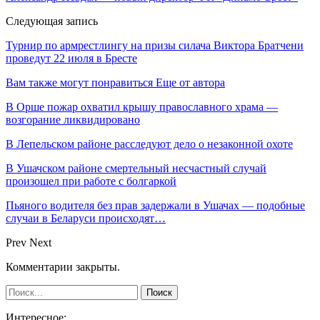
Следующая запись
Турнир по армрестлингу на призы силача Виктора Братчени
проведут 22 июля в Бресте
Вам также могут понравиться
Еще от автора
В Орше пожар охватил крышу православного храма —
возгорание ликвидировано
В Лепельском районе расследуют дело о незаконной охоте
В Ушачском районе смертельный несчастный случай
произошел при работе с болгаркой
Пьяного водителя без прав задержали в Ушачах — подобные
случаи в Беларуси происходят…
Prev
Next
Комментарии закрыты.
Интересное: