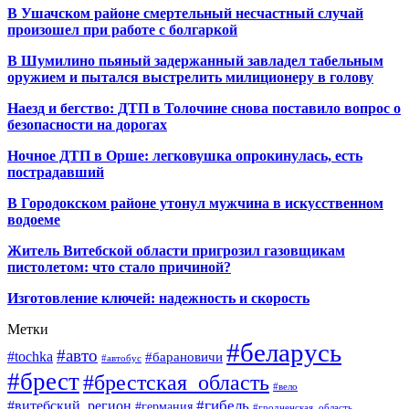
В Ушачском районе смертельный несчастный случай
произошел при работе с болгаркой
В Шумилино пьяный задержанный завладел табельным
оружием и пытался выстрелить милиционеру в голову
Наезд и бегство: ДТП в Толочине снова поставило вопрос о
безопасности на дорогах
Ночное ДТП в Орше: легковушка опрокинулась, есть
пострадавший
В Городокском районе утонул мужчина в искусственном
водоеме
Житель Витебской области пригрозил газовщикам
пистолетом: что стало причиной?
Изготовление ключей: надежность и скорость
Метки
#беларусь
#авто
#tochka
#барановичи
#автобус
#брест
#брестская_область
#вело
#гибель
#витебский_регион
#германия
#гродненская_область