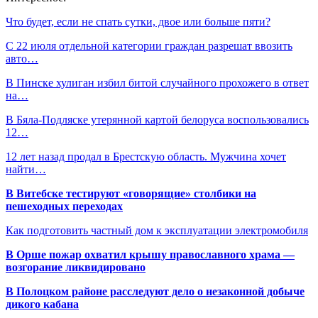
Что будет, если не спать сутки, двое или больше пяти?
С 22 июля отдельной категории граждан разрешат ввозить
авто…
В Пинске хулиган избил битой случайного прохожего в ответ
на…
В Бяла-Подляске утерянной картой белоруса воспользовались
12…
12 лет назад продал в Брестскую область. Мужчина хочет
найти…
В Витебске тестируют «говорящие» столбики на
пешеходных переходах
Как подготовить частный дом к эксплуатации электромобиля
В Орше пожар охватил крышу православного храма —
возгорание ликвидировано
В Полоцком районе расследуют дело о незаконной добыче
дикого кабана