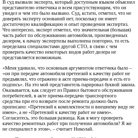
В суд вызвали эксперта, который доступным языком объяснил
представителю ответчика и всем присутствующим, что он
увидел и чем это было вызвано. Суд, кстати, отметил, что не
доверять эксперту оснований нет, поскольку он имеет
достаточную квалификацию и опыт проведения экспертиз.
Что интересно, эксперт отметил, что значительная (большая)
часть работ по обслуживанию автомобиля, произведенных
дилером, к началу экспертизы выполнена повторно, то есть
переделана специалистами другой СТО, в связи с чем
проверить качество некоторых видов работ дилера не
представляется возможным.
«Меня удивило, что основным аргументом ответчика было –
«он при передаче автомобиля претензий к качеству работ не
предъявлял, что отражено в акте приема-передачи и есть его
подпись». На это мой представитель парировал буквой закона.
Оказывается, как следует из Правил бытового обслуживания
потребителей, в акте приема-передачи транспортного
средства при его возврате после ремонта должно быть
прописано: «Претензий к комплектности и внешнему виду не
имею», а не «Претензий к качеству работ не имею».
Согласитесь, это большая разница. Как я могу проверить
качество ремонтных работ при получении автомобиля? Я же
не специалист в этом», – считает Николай.