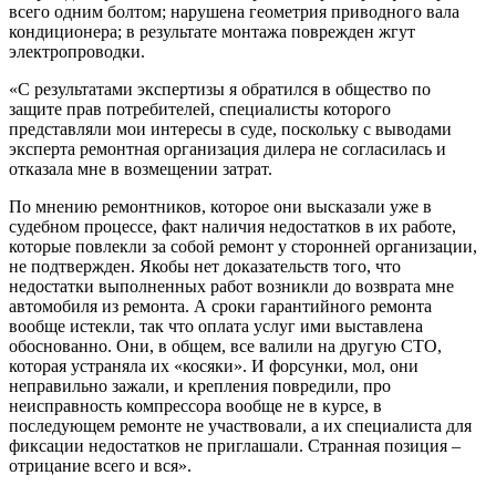
всего одним болтом; нарушена геометрия приводного вала
кондиционера; в результате монтажа поврежден жгут
электропроводки.
«С результатами экспертизы я обратился в общество по
защите прав потребителей, специалисты которого
представляли мои интересы в суде, поскольку с выводами
эксперта ремонтная организация дилера не согласилась и
отказала мне в возмещении затрат.
По мнению ремонтников, которое они высказали уже в
судебном процессе, факт наличия недостатков в их работе,
которые повлекли за собой ремонт у сторонней организации,
не подтвержден. Якобы нет доказательств того, что
недостатки выполненных работ возникли до возврата мне
автомобиля из ремонта. А сроки гарантийного ремонта
вообще истекли, так что оплата услуг ими выставлена
обоснованно. Они, в общем, все валили на другую СТО,
которая устраняла их «косяки». И форсунки, мол, они
неправильно зажали, и крепления повредили, про
неисправность компрессора вообще не в курсе, в
последующем ремонте не участвовали, а их специалиста для
фиксации недостатков не приглашали. Странная позиция –
отрицание всего и вся».