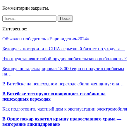
Комментарии закрыты.
Интересное:
Объявлен победитель «Евровидения-2024»
Белорусы построили в США серьезный бизнес по уходу за…
Что представляют собой орудия любительского рыболовства?
Белорус не задекларировал 18 000 евро и получил проблемы
на…
В Витебске на пешеходном переходе сбили женщину: она…
В Витебске тестируют «говорящие» столбики на
пешеходных переходах
Как подготовить частный дом к эксплуатации электромобиля
В Орше пожар охватил крышу православного храма —
возгорание ликвидировано