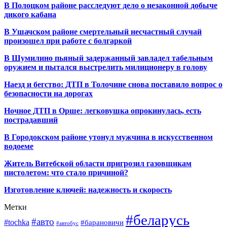
В Полоцком районе расследуют дело о незаконной добыче
дикого кабана
В Ушачском районе смертельный несчастный случай
произошел при работе с болгаркой
В Шумилино пьяный задержанный завладел табельным
оружием и пытался выстрелить милиционеру в голову
Наезд и бегство: ДТП в Толочине снова поставило вопрос о
безопасности на дорогах
Ночное ДТП в Орше: легковушка опрокинулась, есть
пострадавший
В Городокском районе утонул мужчина в искусственном
водоеме
Житель Витебской области пригрозил газовщикам
пистолетом: что стало причиной?
Изготовление ключей: надежность и скорость
Метки
#беларусь
#авто
#tochka
#барановичи
#автобус