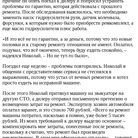
причине он опять поехал к дилеру и попросил устранить
проблемы по гарантии, которая действовала с прошлого
ремонта. После обследования выяснилось, что необходимо
заменить насос гидроусилителя руля, датчик коленвала,
форсунки, к которым нужно было приобрести ремкомплект, а
еще масло гидроусилителя плюс работа.
«И это всё не по гарантии, а за деньги, потому что это новые
поломки и к старому ремонту отношения не имеют. Оплатил,
подумал, что всё окончено, теперь буду ездить спокойно, –
надеялся Николай. – Но не тут-то было»,
Поездил еще неделю – проблемы повторились. Николай в
общении с представителями сервиса не стеснялся в
выражениях, потому что устал от вечных ремонтов и хотел
просто ездить на исправной машине.
После этого Николай притянул машину на эвакуаторе на
другую СТО, а дилеру отправил письменную претензию о
возмещении затрат на ремонт. Экспертизу хозяин автомобиля
оплатил заранее, и это стоило 700 рублей. «Всего на ремонт
машины потратил, насколько я помню, уже более 5 тысяч
рублей. Из моих требований к дилеру выделю основное –
компенсировать мне затраты, понесенные после ремонта,
поскольку я считаю, что ремонт был произведен
некачественно. В этом мне официально отказали», – говорит