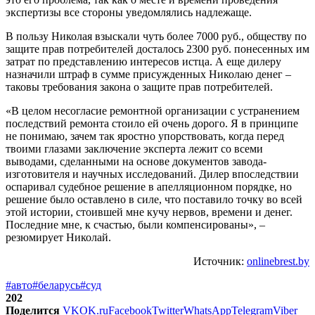
экспертизы все стороны уведомлялись надлежаще.
В пользу Николая взыскали чуть более 7000 руб., обществу по
защите прав потребителей досталось 2300 руб. понесенных им
затрат по представлению интересов истца. А еще дилеру
назначили штраф в сумме присужденных Николаю денег –
таковы требования закона о защите прав потребителей.
«В целом несогласие ремонтной организации с устранением
последствий ремонта стоило ей очень дорого. Я в принципе
не понимаю, зачем так яростно упорствовать, когда перед
твоими глазами заключение эксперта лежит со всеми
выводами, сделанными на основе документов завода-
изготовителя и научных исследований. Дилер впоследствии
оспаривал судебное решение в апелляционном порядке, но
решение было оставлено в силе, что поставило точку во всей
этой истории, стоившей мне кучу нервов, времени и денег.
Последние мне, к счастью, были компенсированы», –
резюмирует Николай.
Источник:
onlinebrest.by
#авто
#беларусь
#суд
202
Поделится
VK
OK.ru
Facebook
Twitter
WhatsApp
Telegram
Viber