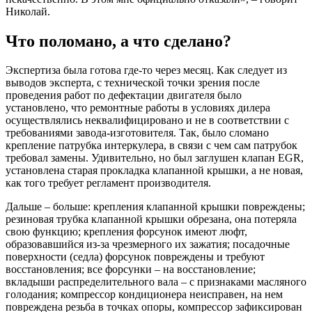
Николай.
Что поломано, а что сделано?
Экспертиза была готова где-то через месяц. Как следует из
выводов эксперта, с технической точки зрения после
проведения работ по дефектации двигателя было
установлено, что ремонтные работы в условиях дилера
осуществлялись неквалифицировано и не в соответствии с
требованиями завода-изготовителя. Так, было сломано
крепление патрубка интеркулера, в связи с чем сам патрубок
требовал замены. Удивительно, но был заглушен клапан EGR,
установлена старая прокладка клапанной крышки, а не новая,
как того требует регламент производителя.
Дальше – больше: крепления клапанной крышки повреждены;
резиновая трубка клапанной крышки обрезана, она потеряла
свою функцию; крепления форсунок имеют люфт,
образовавшийся из-за чрезмерного их зажатия; посадочные
поверхности (седла) форсунок повреждены и требуют
восстановления; все форсунки – на восстановление;
вкладыши распределительного вала – с признаками масляного
голодания; компрессор кондиционера неисправен, на нем
повреждена резьба в точках опоры, компрессор зафиксирован