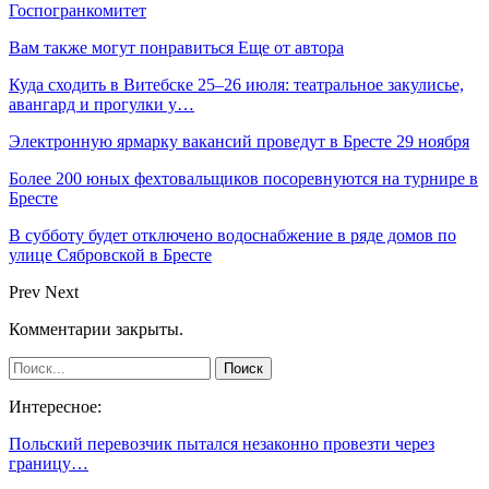
Госпогранкомитет
Вам также могут понравиться
Еще от автора
Куда сходить в Витебске 25–26 июля: театральное закулисье,
авангард и прогулки у…
Электронную ярмарку вакансий проведут в Бресте 29 ноября
Более 200 юных фехтовальщиков посоревнуются на турнире в
Бресте
В субботу будет отключено водоснабжение в ряде домов по
улице Сябровской в Бресте
Prev
Next
Комментарии закрыты.
Интересное:
Польский перевозчик пытался незаконно провезти через
границу…