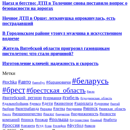
Наезд и бегство: ДТП в Толочине снова поставило вопрос о
безопасности на дорогах
Ночное ДТП в Орше: легковушка опрокинулась, есть
пострадавший
В Городокском районе утонул мужчина в искусственном
водоеме
Житель Витебской области пригрозил газовщикам
пистолетом: что стало причиной?
Изготовление ключей: надежность и скорость
Метки
#беларусь
#авто
#tochka
#барановичи
#автобус
#брест
#брестская_область
#вело
#гибель
#витебский_регион
#германия
#гродненская_область
#зарплата
#дети
#животное
#дальнобойщик
#деньга
#здоровье
#китай
#минск
#контрабанда
#литва
#кража
#кобрин
#медицина
#минская_область
#мошенничество
#налог
#недвижимость
#новости
#наркотик
#мото
#польша
компаний
#пинск
#пожар
#работа
#путешествие
#пьяный
#россия
#футбол
#суд
#сигарета
#школа
#сша
#телефон