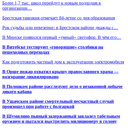
Более 1,7 тыс. школ перейдут к новым подходам в
организации…
Брестская таможня отмечает 84-летие со дня образования
Рок судьбы или невезение: в Брестском районе дважды с…
В Минске появился первый «умный» светофор. В чём его…
В Витебске тестируют «говорящие» столбики на
пешеходных переходах
Как подготовить частный дом к эксплуатации электромобиля
В Орше пожар охватил крышу православного храма —
возгорание ликвидировано
В Полоцком районе расследуют дело о незаконной добыче
дикого кабана
В Ушачском районе смертельный несчастный случай
произошел при работе с болгаркой
В Шумилино пьяный задержанный завладел табельным
оружием и пытался выстрелить милиционеру в голову