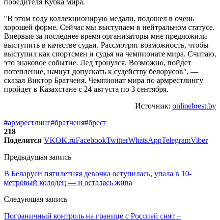
победителя Кубка мира.
"В этом году коллекционирую медали, подошел в очень
хорошей форме. Сейчас мы выступаем в нейтральном статусе.
Впервые за последнее время организаторы мне предложили
выступить в качестве судьи. Рассмотрят возможность, чтобы
выступил как спортсмен и судья на чемпионате мира. Считаю,
это знаковое событие. Лед тронулся. Возможно, пойдет
потепление, начнут допускать к судейству белорусов", —
сказал Виктор Братченя. Чемпионат мира по армрестлингу
пройдет в Казахстане с 24 августа по 3 сентября.
Источник:
onlinebrest.by
#армрестлинг
#братченя
#брест
218
Поделится
VK
OK.ru
Facebook
Twitter
WhatsApp
Telegram
Viber
Предыдущая запись
В Беларуси пятилетняя девочка оступилась, упала в 10-
метровый колодец — и осталась жива
Следующая запись
Пограничный контроль на границе с Россией снят –