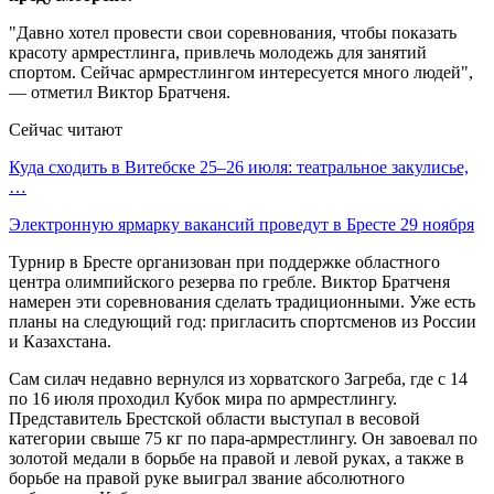
"Давно хотел провести свои соревнования, чтобы показать
красоту армрестлинга, привлечь молодежь для занятий
спортом. Сейчас армрестлингом интересуется много людей",
— отметил Виктор Братченя.
Сейчас читают
Куда сходить в Витебске 25–26 июля: театральное закулисье,
…
Электронную ярмарку вакансий проведут в Бресте 29 ноября
Турнир в Бресте организован при поддержке областного
центра олимпийского резерва по гребле. Виктор Братченя
намерен эти соревнования сделать традиционными. Уже есть
планы на следующий год: пригласить спортсменов из России
и Казахстана.
Сам силач недавно вернулся из хорватского Загреба, где с 14
по 16 июля проходил Кубок мира по армрестлингу.
Представитель Брестской области выступал в весовой
категории свыше 75 кг по пара-армрестлингу. Он завоевал по
золотой медали в борьбе на правой и левой руках, а также в
борьбе на правой руке выиграл звание абсолютного