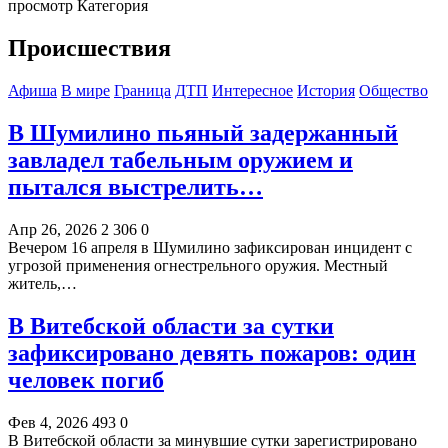
просмотр Категория
Происшествия
Афиша
В мире
Граница
ДТП
Интересное
История
Общество
В Шумилино пьяный задержанный
завладел табельным оружием и
пытался выстрелить…
Апр 26, 2026
2 306
0
Вечером 16 апреля в Шумилино зафиксирован инцидент с
угрозой применения огнестрельного оружия. Местный
житель,…
В Витебской области за сутки
зафиксировано девять пожаров: один
человек погиб
Фев 4, 2026
493
0
В Витебской области за минувшие сутки зарегистрировано