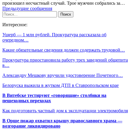
произошел несчастный случай. Трое мужчин собрались за…
Предыдущие сообщения
Интересное:
Ущерб — 1 млн рублей. Прокуратура рассказала об
очередном…
Какие обязательные сведения должен содержать трудовой…
Прокуратура приостановила работу трех заведений общепита
в…
Александру Мешкову вручили удостоверение Почетного…
Белоруска выжила в жутком ДТП в Ставропольском крае
В Витебске тестируют «говорящие» столбики на
пешеходных переходах
Как подготовить частный дом к эксплуатации электромобиля
В Орше пожар охватил крышу православного храма —
возгорание ликвидировано