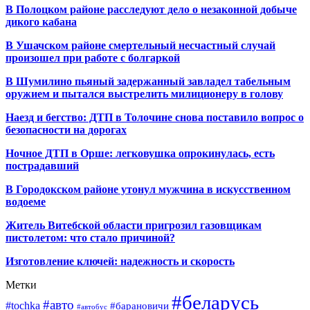
В Полоцком районе расследуют дело о незаконной добыче
дикого кабана
В Ушачском районе смертельный несчастный случай
произошел при работе с болгаркой
В Шумилино пьяный задержанный завладел табельным
оружием и пытался выстрелить милиционеру в голову
Наезд и бегство: ДТП в Толочине снова поставило вопрос о
безопасности на дорогах
Ночное ДТП в Орше: легковушка опрокинулась, есть
пострадавший
В Городокском районе утонул мужчина в искусственном
водоеме
Житель Витебской области пригрозил газовщикам
пистолетом: что стало причиной?
Изготовление ключей: надежность и скорость
Метки
#беларусь
#авто
#tochka
#барановичи
#автобус