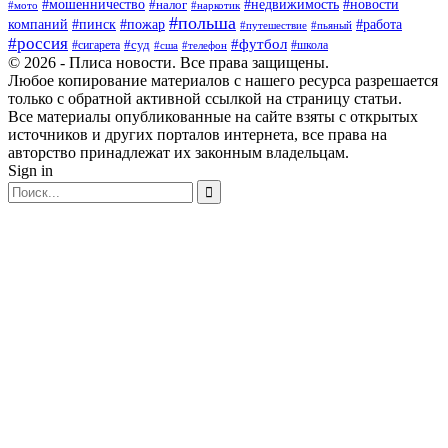
#мошенничество
#налог
#недвижимость
#новости
#наркотик
#мото
#польша
компаний
#пинск
#пожар
#работа
#путешествие
#пьяный
#россия
#футбол
#суд
#сигарета
#школа
#сша
#телефон
© 2026 - Плиса новости. Все права защищены.
Любое копирование материалов с нашего ресурса разрешается
только с обратной активной ссылкой на страницу статьи.
Все материалы опубликованные на сайте взяты с открытых
источников и других порталов интернета, все права на
авторство принадлежат их законным владельцам.
Sign in