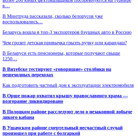
Более 200 юных фехтовальщиков посоревнуются на турнире
в…
В Минтруда рассказали, сколько белорусов уже
воспользовались…
Беларусь вошла в топ-3 экспортеров бэушных авто в Россию
Чем грозит детская привычка грызть ручку или карандаш?
В Беларуси есть пенсионеры, которые получают свыше
1250…
В Витебске тестируют «говорящие» столбики на
пешеходных переходах
Как подготовить частный дом к эксплуатации электромобиля
В Орше пожар охватил крышу православного храма —
возгорание ликвидировано
В Полоцком районе расследуют дело о незаконной добыче
дикого кабана
В Ушачском районе смертельный несчастный случай
произошел при работе с болгаркой