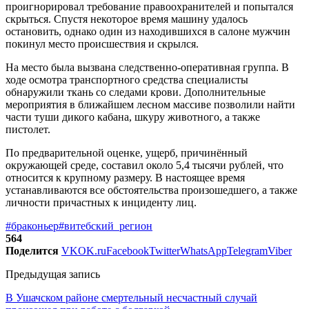
проигнорировал требование правоохранителей и попытался
скрыться. Спустя некоторое время машину удалось
остановить, однако один из находившихся в салоне мужчин
покинул место происшествия и скрылся.
На место была вызвана следственно-оперативная группа. В
ходе осмотра транспортного средства специалисты
обнаружили ткань со следами крови. Дополнительные
мероприятия в ближайшем лесном массиве позволили найти
части туши дикого кабана, шкуру животного, а также
пистолет.
По предварительной оценке, ущерб, причинённый
окружающей среде, составил около 5,4 тысячи рублей, что
относится к крупному размеру. В настоящее время
устанавливаются все обстоятельства произошедшего, а также
личности причастных к инциденту лиц.
#браконьер
#витебский_регион
564
Поделится
VK
OK.ru
Facebook
Twitter
WhatsApp
Telegram
Viber
Предыдущая запись
В Ушачском районе смертельный несчастный случай