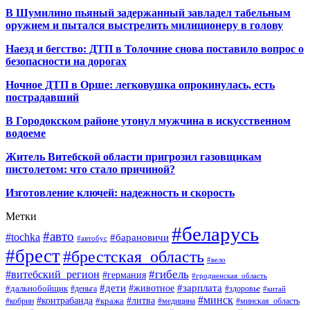
В Шумилино пьяный задержанный завладел табельным
оружием и пытался выстрелить милиционеру в голову
Наезд и бегство: ДТП в Толочине снова поставило вопрос о
безопасности на дорогах
Ночное ДТП в Орше: легковушка опрокинулась, есть
пострадавший
В Городокском районе утонул мужчина в искусственном
водоеме
Житель Витебской области пригрозил газовщикам
пистолетом: что стало причиной?
Изготовление ключей: надежность и скорость
Метки
#беларусь
#авто
#tochka
#барановичи
#автобус
#брест
#брестская_область
#вело
#гибель
#витебский_регион
#германия
#гродненская_область
#зарплата
#дети
#животное
#дальнобойщик
#деньга
#здоровье
#китай
#минск
#контрабанда
#литва
#кража
#кобрин
#медицина
#минская_область