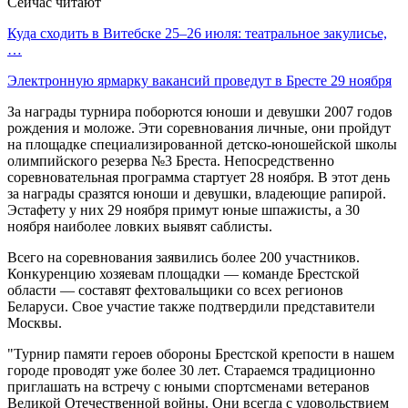
Сейчас читают
Куда сходить в Витебске 25–26 июля: театральное закулисье,
…
Электронную ярмарку вакансий проведут в Бресте 29 ноября
За награды турнира поборются юноши и девушки 2007 годов
рождения и моложе. Эти соревнования личные, они пройдут
на площадке специализированной детско-юношейской школы
олимпийского резерва №3 Бреста. Непосредственно
соревновательная программа стартует 28 ноября. В этот день
за награды сразятся юноши и девушки, владеющие рапирой.
Эстафету у них 29 ноября примут юные шпажисты, а 30
ноября наиболее ловких выявят саблисты.
Всего на соревнования заявились более 200 участников.
Конкуренцию хозяевам площадки — команде Брестской
области — составят фехтовальщики со всех регионов
Беларуси. Свое участие также подтвердили представители
Москвы.
"Турнир памяти героев обороны Брестской крепости в нашем
городе проводят уже более 30 лет. Стараемся традиционно
приглашать на встречу с юными спортсменами ветеранов
Великой Отечественной войны. Они всегда с удовольствием