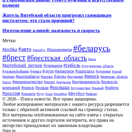
водоеме
Житель Витебской области пригрозил газовщикам
пистолетом: что стало причиной?
Изготовление ключей: надежность и скорость
Метки
#беларусь
#авто
#tochka
#барановичи
#автобус
#брест
#брестская_область
#вело
#гибель
#витебский_регион
#германия
#гродненская_область
#зарплата
#дети
#животное
#дальнобойщик
#деньга
#здоровье
#китай
#минск
#контрабанда
#литва
#кража
#кобрин
#медицина
#минская_область
#мошенничество
#налог
#недвижимость
#новости
#наркотик
#мото
#польша
компаний
#пинск
#пожар
#работа
#путешествие
#пьяный
#россия
#футбол
#суд
#сигарета
#школа
#сша
#телефон
© 2026 - Плиса новости. Все права защищены.
Любое копирование материалов с нашего ресурса разрешается
только с обратной активной ссылкой на страницу статьи.
Все материалы опубликованные на сайте взяты с открытых
источников и других порталов интернета, все права на
авторство принадлежат их законным владельцам.
Sign in