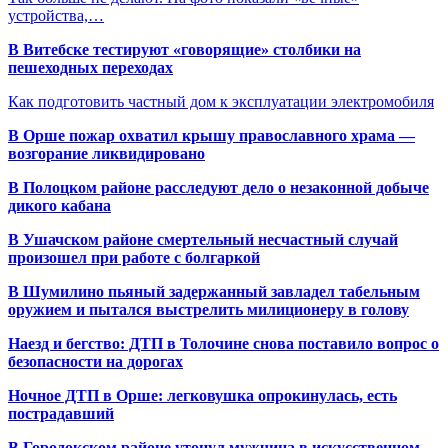
устройства,…
В Витебске тестируют «говорящие» столбики на
пешеходных переходах
Как подготовить частный дом к эксплуатации электромобиля
В Орше пожар охватил крышу православного храма —
возгорание ликвидировано
В Полоцком районе расследуют дело о незаконной добыче
дикого кабана
В Ушачском районе смертельный несчастный случай
произошел при работе с болгаркой
В Шумилино пьяный задержанный завладел табельным
оружием и пытался выстрелить милиционеру в голову
Наезд и бегство: ДТП в Толочине снова поставило вопрос о
безопасности на дорогах
Ночное ДТП в Орше: легковушка опрокинулась, есть
пострадавший
В Городокском районе утонул мужчина в искусственном