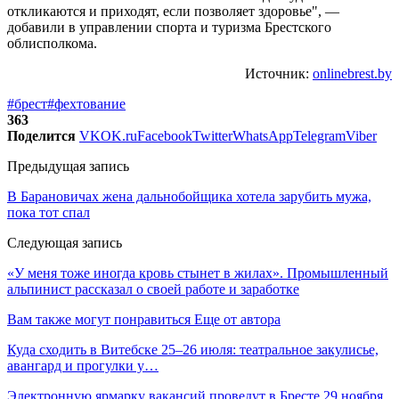
откликаются и приходят, если позволяет здоровье", —
добавили в управлении спорта и туризма Брестского
облисполкома.
Источник:
onlinebrest.by
#брест
#фехтование
363
Поделится
VK
OK.ru
Facebook
Twitter
WhatsApp
Telegram
Viber
Предыдущая запись
В Барановичах жена дальнобойщика хотела зарубить мужа,
пока тот спал
Следующая запись
«У меня тоже иногда кровь стынет в жилах». Промышленный
альпинист рассказал о своей работе и заработке
Вам также могут понравиться
Еще от автора
Куда сходить в Витебске 25–26 июля: театральное закулисье,
авангард и прогулки у…
Электронную ярмарку вакансий проведут в Бресте 29 ноября