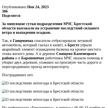
Опубликовано
Ноя 24, 2023
306
Поделится
За минувшие сутки подразделения МЧС Брестской
области выезжали на устранение последствий сильного
ветра и выпадения осадков.
Так, в
Ганцевичах
спасатели отбуксировали легковой
автомобиль, который съехал в кювет, в
Бресте
убрали
аварийный элемент ограждения балкона на уровне шестого
этажа жилого дома. А в деревне
Свищево Каменецкого
района
и в
Барановичах
работники МЧС оказали помощь в
уборке двух деревьев, упавших на проезжую часть дороги и
перегородивших проезд автотранспорту.
Пострадавших нет.
По информации «Брестэнерго», в период с 06-00 23 ноября до