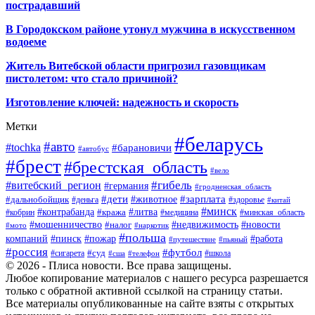
пострадавший
В Городокском районе утонул мужчина в искусственном
водоеме
Житель Витебской области пригрозил газовщикам
пистолетом: что стало причиной?
Изготовление ключей: надежность и скорость
Метки
#беларусь
#авто
#tochka
#барановичи
#автобус
#брест
#брестская_область
#вело
#гибель
#витебский_регион
#германия
#гродненская_область
#зарплата
#дети
#животное
#дальнобойщик
#деньга
#здоровье
#китай
#минск
#контрабанда
#литва
#кража
#кобрин
#медицина
#минская_область
#мошенничество
#налог
#недвижимость
#новости
#наркотик
#мото
#польша
компаний
#пинск
#пожар
#работа
#путешествие
#пьяный
#россия
#футбол
#суд
#сигарета
#школа
#сша
#телефон
© 2026 - Плиса новости. Все права защищены.
Любое копирование материалов с нашего ресурса разрешается
только с обратной активной ссылкой на страницу статьи.
Все материалы опубликованные на сайте взяты с открытых