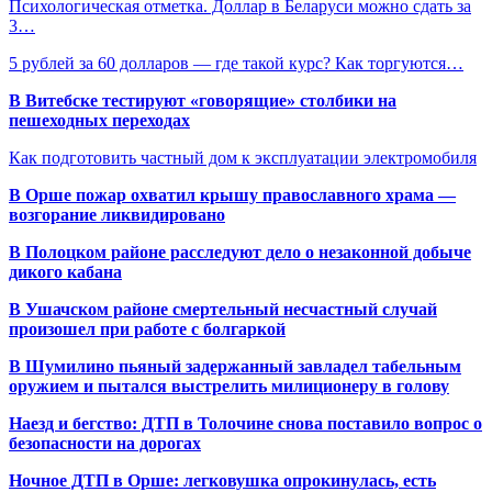
Психологическая отметка. Доллар в Беларуси можно сдать за
3…
5 рублей за 60 долларов — где такой курс? Как торгуются…
В Витебске тестируют «говорящие» столбики на
пешеходных переходах
Как подготовить частный дом к эксплуатации электромобиля
В Орше пожар охватил крышу православного храма —
возгорание ликвидировано
В Полоцком районе расследуют дело о незаконной добыче
дикого кабана
В Ушачском районе смертельный несчастный случай
произошел при работе с болгаркой
В Шумилино пьяный задержанный завладел табельным
оружием и пытался выстрелить милиционеру в голову
Наезд и бегство: ДТП в Толочине снова поставило вопрос о
безопасности на дорогах
Ночное ДТП в Орше: легковушка опрокинулась, есть