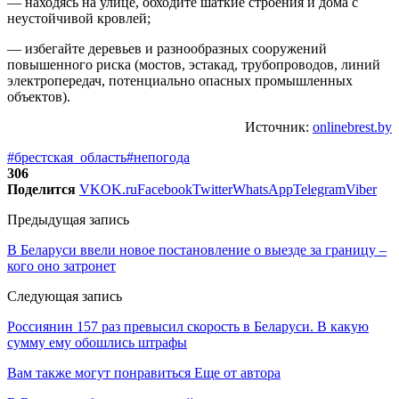
— находясь на улице, обходите шаткие строения и дома с
неустойчивой кровлей;
— избегайте деревьев и разнообразных сооружений
повышенного риска (мостов, эстакад, трубопроводов, линий
электропередач, потенциально опасных промышленных
объектов).
Источник:
onlinebrest.by
#брестская_область
#непогода
306
Поделится
VK
OK.ru
Facebook
Twitter
WhatsApp
Telegram
Viber
Предыдущая запись
В Беларуси ввели новое постановление о выезде за границу –
кого оно затронет
Следующая запись
Россиянин 157 раз превысил скорость в Беларуси. В какую
сумму ему обошлись штрафы
Вам также могут понравиться
Еще от автора