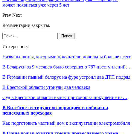
может появиться уже через 5 лет
Prev
Next
Комментарии закрыты.
Интересное:
Названы шины, которыми покупатели довольны больше всего
В Беларуси за 9 месяцев было совершено 767 преступлений…
В Германии пьяный белорус на фуре устроил два ДТП подряд
В Брестской области утонули два человека
Суд в Брестской области вынес приговор за покушение на…
В Витебске тестируют «говорящие» столбики на
пешеходных переходах
Как подготовить частный дом к эксплуатации электромобиля
В Орше пожар охватил крышу православного храма —