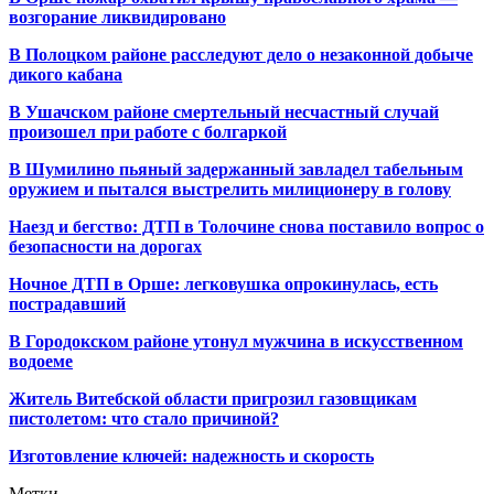
возгорание ликвидировано
В Полоцком районе расследуют дело о незаконной добыче
дикого кабана
В Ушачском районе смертельный несчастный случай
произошел при работе с болгаркой
В Шумилино пьяный задержанный завладел табельным
оружием и пытался выстрелить милиционеру в голову
Наезд и бегство: ДТП в Толочине снова поставило вопрос о
безопасности на дорогах
Ночное ДТП в Орше: легковушка опрокинулась, есть
пострадавший
В Городокском районе утонул мужчина в искусственном
водоеме
Житель Витебской области пригрозил газовщикам
пистолетом: что стало причиной?
Изготовление ключей: надежность и скорость
Метки