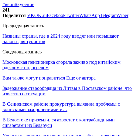
#вейп
#курение
241
Поделится
VK
OK.ru
Facebook
Twitter
WhatsApp
Telegram
Viber
Предыдущая запись
Названы страны, где в 2024 году вводят или повышают
налоги для туристов
Следующая запись
Московская пенсионерка сгорела заживо под китайским
одеялом с подогревом
Вам также могут понравиться
Еще от автора
Задержание старообрядца из Литвы в Поставском районе: что
известно о ситуации
В Сенненском районе прокуратура выявила проблемы с
воинскими захоронениями и…
В Белостоке приземлился аэростат с контрабандными
сигаретами из Беларуси
Ученые научились выращивать новые зубы — препарат