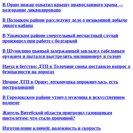
В Орше пожар охватил крышу православного храма —
возгорание ликвидировано
В Полоцком районе расследуют дело о незаконной добыче
дикого кабана
В Ушачском районе смертельный несчастный случай
произошел при работе с болгаркой
В Шумилино пьяный задержанный завладел табельным
оружием и пытался выстрелить милиционеру в голову
Наезд и бегство: ДТП в Толочине снова поставило вопрос о
безопасности на дорогах
Ночное ДТП в Орше: легковушка опрокинулась, есть
пострадавший
В Городокском районе утонул мужчина в искусственном
водоеме
Житель Витебской области пригрозил газовщикам
пистолетом: что стало причиной?
Изготовление ключей: надежность и скорость