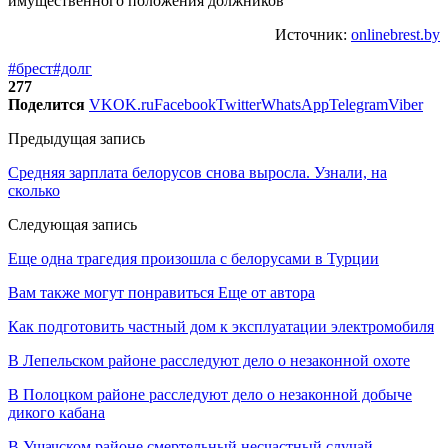
Источник:
onlinebrest.by
#брест
#долг
277
Поделится
VK
OK.ru
Facebook
Twitter
WhatsApp
Telegram
Viber
Предыдущая запись
Средняя зарплата белорусов снова выросла. Узнали, на
сколько
Следующая запись
Еще одна трагедия произошла с белорусами в Турции
Вам также могут понравиться
Еще от автора
Как подготовить частный дом к эксплуатации электромобиля
В Лепельском районе расследуют дело о незаконной охоте
В Полоцком районе расследуют дело о незаконной добыче
дикого кабана
В Ушачском районе смертельный несчастный случай