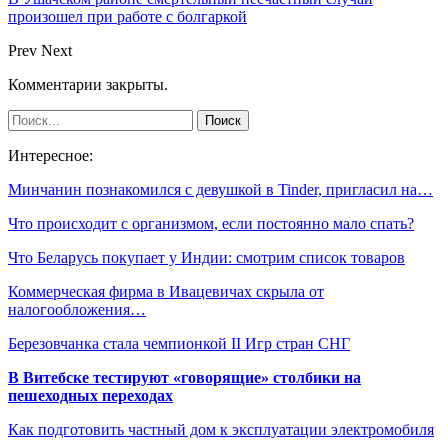
произошел при работе с болгаркой
Prev
Next
Комментарии закрыты.
Интересное:
Минчанин познакомился с девушкой в Tinder, пригласил на…
Что происходит с организмом, если постоянно мало спать?
Что Беларусь покупает у Индии: смотрим список товаров
Коммерческая фирма в Ивацевичах скрыла от
налогообложения…
Березовчанка стала чемпионкой II Игр стран СНГ
В Витебске тестируют «говорящие» столбики на
пешеходных переходах
Как подготовить частный дом к эксплуатации электромобиля