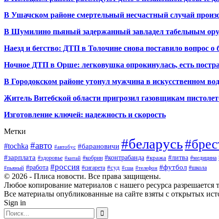
В Ушачском районе смертельный несчастный случай произо
В Шумилино пьяный задержанный завладел табельным ору
Наезд и бегство: ДТП в Толочине снова поставило вопрос о 
Ночное ДТП в Орше: легковушка опрокинулась, есть пост
В Городокском районе утонул мужчина в искусственном во
Житель Витебской области пригрозил газовщикам пистолет
Изготовление ключей: надежность и скорость
Метки
#беларусь
#брес
#авто
#tochka
#барановичи
#автобус
#зарплата
#контрабанда
#литва
#кража
#здоровье
#кобрин
#медицина
#китай
#россия
#футбол
#работа
#суд
#сигарета
#школа
#пьяный
#сша
#телефон
© 2026 - Плиса новости. Все права защищены.
Любое копирование материалов с нашего ресурса разрешается т
Все материалы опубликованные на сайте взяты с открытых исто
Sign in