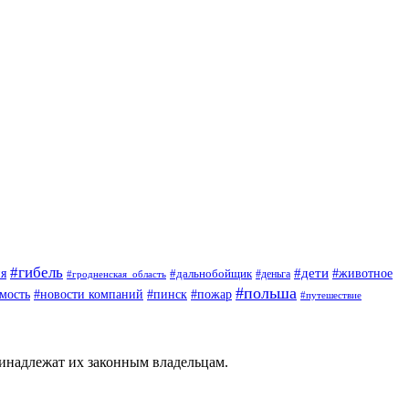
#гибель
#дети
#животное
я
#дальнобойщик
#деньга
#гродненская_область
#польша
мость
#новости компаний
#пинск
#пожар
#путешествие
ринадлежат их законным владельцам.