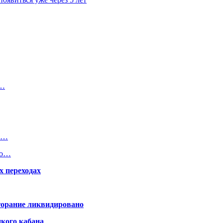
т…
ла…
го…
х переходах
горание ликвидировано
икого кабана