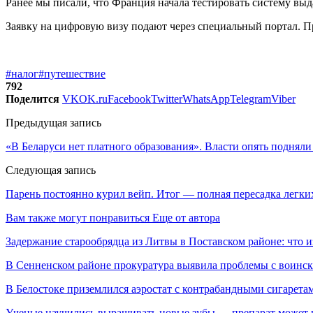
Ранее мы писали, что Франция начала тестировать систему выд
Заявку на цифровую визу подают через специальный портал. П
#налог
#путешествие
792
Поделится
VK
OK.ru
Facebook
Twitter
WhatsApp
Telegram
Viber
Предыдущая запись
«В Беларуси нет платного образования». Власти опять подняли
Следующая запись
Парень постоянно курил вейп. Итог — полная пересадка легки
Вам также могут понравиться
Еще от автора
Задержание старообрядца из Литвы в Поставском районе: что и
В Сенненском районе прокуратура выявила проблемы с воинс
В Белостоке приземлился аэростат с контрабандными сигарета
Ученые научились выращивать новые зубы — препарат может по