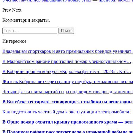
Prev
Next
Комментарии закрыты.
Интересное:
Владельцам спорткаров и авто премиальных брендов увелича
В Малоритском районе произошел пожар в зерносушильном…
В Кобрине прошел конкурс «Королева фитнеса – 2023» . Кто…
Житель Кобрина вез через границу ноутбук, таможня посчита
Четыре факта ввоза партий сыра под видом товаров для лично
В Витебске тестируют «говорящие» столбики на пешеходны
Как подготовить частный дом к эксплуатации электромобиля
В Орше пожар охватил крышу православного храма — воз
В Полоцком районе расследуют дело о незаконной добыче д