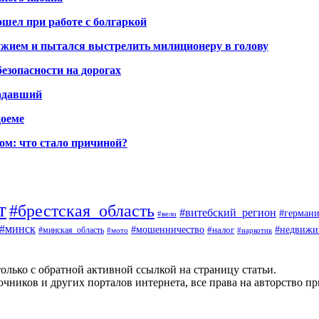
шел при работе с болгаркой
жием и пытался выстрелить милиционеру в голову
безопасности на дорогах
радавший
доеме
ом: что стало причиной?
т
#брестская_область
#витебский_регион
#германи
#вело
#минск
#мошенничество
#налог
#недвижи
#минская_область
#наркотик
#мото
олько с обратной активной ссылкой на страницу статьи.
чников и других порталов интернета, все права на авторство п