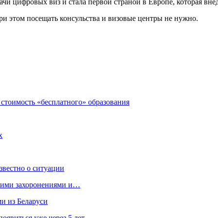
ачи цифровых виз и стала первой страной в Европе, которая вне
ри этом посещать консульства и визовые центры не нужно.
 стоимость «бесплатного» образования
х
звестно о ситуации
кими захоронениями и…
ми из Беларуси
явиться уже через 5 лет