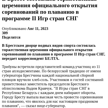
церемония официального открытия
соревнований по плаванию в
программе II Игр стран СНГ
Опубликовано
Авг 11, 2023
309
Поделится
В Брестском дворце водных видов спорта состоялась
торжественная церемония официального открытия
соревнований по плаванию в программе II Игр стран СНГ,
передает корреспондент БЕЛТА.
Трибуны встретили представителей команд-участниц из 11
стран аплодисментами. По белорусской традиции от имени
губернатора Брестчины каждой национальной сборной
пловцов вручили хлеб-соль. Участников и гостей состязаний
приветствовал заместитель председателя Брестского
облисполкома Вадим Кравчук. "II Игры стран СНГ в
Республике Беларусь с каждым днем набирают обороты.
Городу Бресту выпала высокая честь провести соревнования
по плаванию, что явилось для нас настоящим праздником
плавания", — сказал вице-губернатор.