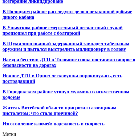
возгорание ликвидировано
В Полоцком районе расследуют дело о незаконной добыче
дикого кабана
В Ушачском районе смертельный несчастный случай
произошел при работе с болгаркой
В Шумилино пьяный задержанный завладел табельным
оружием и пытался выстрелить милиционеру в голову
Наезд и бегство: ДТП в Толочине снова поставило вопрос о
безопасности на дорогах
Ночное ДТП в Орше: легковушка опрокинулась, есть
пострадавший
В Городокском районе утонул мужчина в искусственном
водоеме
Житель Витебской области пригрозил газовщикам
пистолетом: что стало причиной?
Изготовление ключей: надежность и скорость
Метки