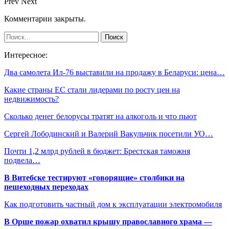
Prev
Next
Комментарии закрыты.
Интересное:
Два самолета Ил-76 выставили на продажу в Беларуси: цена…
Какие страны ЕС стали лидерами по росту цен на
недвижимость?
Сколько денег белорусы тратят на алкоголь и что пьют
Сергей Лободинский и Валерий Вакульчик посетили УО…
Почти 1,2 млрд рублей в бюджет: Брестская таможня
подвела…
В Витебске тестируют «говорящие» столбики на
пешеходных переходах
Как подготовить частный дом к эксплуатации электромобиля
В Орше пожар охватил крышу православного храма —