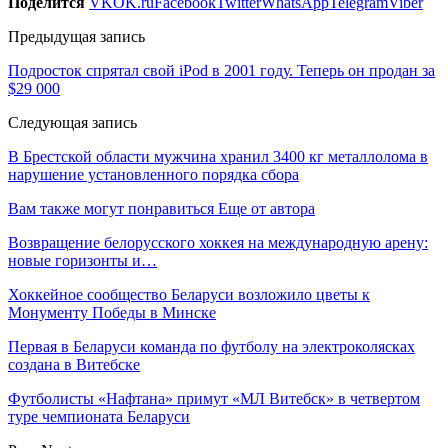
Поделится
VK
OK.ru
Facebook
Twitter
WhatsApp
Telegram
Viber
Предыдущая запись
Подросток спрятал свой iPod в 2001 году. Теперь он продан за
$29 000
Следующая запись
В Брестской области мужчина хранил 3400 кг металлолома в
нарушение установленного порядка сбора
Вам также могут понравиться
Еще от автора
Возвращение белорусского хоккея на международную арену:
новые горизонты и…
Хоккейное сообщество Беларуси возложило цветы к
Монументу Победы в Минске
Первая в Беларуси команда по футболу на электроколясках
создана в Витебске
Футболисты «Нафтана» примут «МЛ Витебск» в четвертом
туре чемпионата Беларуси