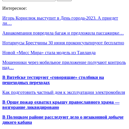
Интересное:
Игорь Корнелюк выступит в День города-2023. А приедет
ли…
Авиакомпания повредила багаж и предложила пассажирке…
Нотариусы Брестчины 30 июня проконсультируют бесплатно
Новой «Мисс Мира» стала модель из Таиланда
Мошенники через мобильное приложение получают контроль
над…
В Витебске тестируют «говорящие» столбики на
пешеходных переходах
Как подготовить частный дом к эксплуатации электромобиля
В Орше пожар охватил крышу православного храма —
возгорание ликвидировано
В Полоцком районе расследуют дело о незаконной добыче
дикого кабана