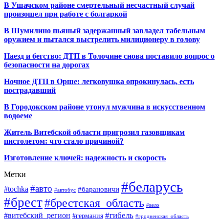
В Ушачском районе смертельный несчастный случай
произошел при работе с болгаркой
В Шумилино пьяный задержанный завладел табельным
оружием и пытался выстрелить милиционеру в голову
Наезд и бегство: ДТП в Толочине снова поставило вопрос о
безопасности на дорогах
Ночное ДТП в Орше: легковушка опрокинулась, есть
пострадавший
В Городокском районе утонул мужчина в искусственном
водоеме
Житель Витебской области пригрозил газовщикам
пистолетом: что стало причиной?
Изготовление ключей: надежность и скорость
Метки
#беларусь
#авто
#tochka
#барановичи
#автобус
#брест
#брестская_область
#вело
#гибель
#витебский_регион
#германия
#гродненская_область