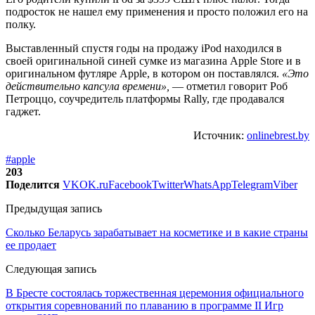
подросток не нашел ему применения и просто положил его на
полку.
Выставленный спустя годы на продажу iPod находился в
своей оригинальной синей сумке из магазина Apple Store и в
оригинальном футляре Apple, в котором он поставлялся.
«Это
действительно капсула времени»,
— отметил говорит Роб
Петроццо, соучредитель платформы Rally, где продавался
гаджет.
Источник:
onlinebrest.by
#apple
203
Поделится
VK
OK.ru
Facebook
Twitter
WhatsApp
Telegram
Viber
Предыдущая запись
Сколько Беларусь зарабатывает на косметике и в какие страны
ее продает
Следующая запись
В Бресте состоялась торжественная церемония официального
открытия соревнований по плаванию в программе II Игр