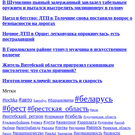
В Шумилино пьяный задержанный завладел табельным
оружием и пытался выстрелить милиционеру в голову
Наезд и бегство: ДТП в Толочине снова поставило вопрос о
безопасности на дорогах
Ночное ДТП в Орше: легковушка опрокинулась, есть
пострадавший
В Городокском районе утонул мужчина в искусственном
водоеме
Житель Витебской области пригрозил газовщикам
пистолетом: что стало причиной?
Изготовление ключей: надежность и скорость
Метки
#беларусь
#авто
#tochka
#барановичи
#автобус
#брест
#брестская_область
#вело
#гибель
#витебский_регион
#германия
#гродненская_область
#зарплата
#дети
#животное
#дальнобойщик
#деньга
#здоровье
#китай
#минск
#контрабанда
#литва
#кража
#кобрин
#медицина
#минская_область
#мошенничество
#налог
#недвижимость
#новости
#наркотик
#мото