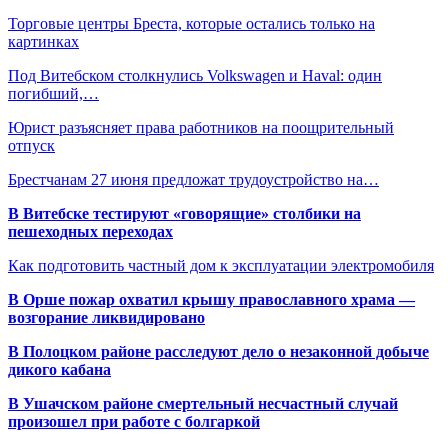
Торговые центры Бреста, которые остались только на
картинках
Под Витебском столкнулись Volkswagen и Haval: один
погибший,…
Юрист разъясняет права работников на поощрительный
отпуск
Брестчанам 27 июня предложат трудоустройство на…
В Витебске тестируют «говорящие» столбики на
пешеходных переходах
Как подготовить частный дом к эксплуатации электромобиля
В Орше пожар охватил крышу православного храма —
возгорание ликвидировано
В Полоцком районе расследуют дело о незаконной добыче
дикого кабана
В Ушачском районе смертельный несчастный случай
произошел при работе с болгаркой