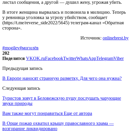
листал сообщения, а другой — душил жену, угрожая убить.
В итоге женщина вырвалась и позвонила в милицию. Теперь
у ревнивца уголовка за угрозу убийством, сообщает
(https://t.me/reverse_side2022/5645) телеграм-канал «Обратная
сторона».
Источник:
onlinebrest.by
#mogilev
#могилёв
202
Поделится
VK
OK.ru
Facebook
Twitter
WhatsApp
Telegram
Viber
Предыдущая запись
В Европе наносят странную разметку. Для чего она нужна?
Следующая запись
Туристов зовут в Беловежскую пущу послушать чарующие
звуки природы
Вам также могут понравиться
Еще от автора
В Орше пожар охватил крышу православного храма —
возгорание ликвидировано