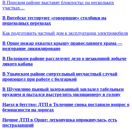
В Пинском районе выставят блокпосты: на нескольких
участках…
В Витебске тестируют «говорящие» столбики на
пешеходных переходах
Как подготовить частный дом к эксплуатации электромобиля
В Орше пожар охватил крышу православного храма —
возгорание ликвидировано
В Полоцком районе расследуют дело о незаконной добыче
дикого кабана
В Ушачском районе смертельный несчастный случай
произошел при работе с болгаркой
В Шумилино пьяный задержанный завладел табельным
оружием и пытался выстрелить милиционеру в голову
Наезд и бегство: ДТП в Толочине снова поставило вопрос о
безопасности на дорогах
Ночное ДТП в Орше: легковушка опрокинулась, есть
пострадавший