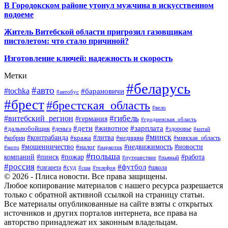
В Городокском районе утонул мужчина в искусственном
водоеме
Житель Витебской области пригрозил газовщикам
пистолетом: что стало причиной?
Изготовление ключей: надежность и скорость
Метки
#беларусь
#авто
#tochka
#барановичи
#автобус
#брест
#брестская_область
#вело
#гибель
#витебский_регион
#германия
#гродненская_область
#зарплата
#дети
#животное
#дальнобойщик
#деньга
#здоровье
#китай
#минск
#контрабанда
#литва
#кража
#кобрин
#медицина
#минская_область
#мошенничество
#налог
#недвижимость
#новости
#наркотик
#мото
#польша
компаний
#пинск
#пожар
#работа
#путешествие
#пьяный
#россия
#футбол
#суд
#сигарета
#школа
#сша
#телефон
© 2026 - Плиса новости. Все права защищены.
Любое копирование материалов с нашего ресурса разрешается
только с обратной активной ссылкой на страницу статьи.
Все материалы опубликованные на сайте взяты с открытых
источников и других порталов интернета, все права на
авторство принадлежат их законным владельцам.