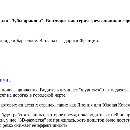
али "Зубы дракона". Выглядит как серия треугольников с дв
адриде и Барселоне. В планах — дороги Франции.
…
скими…
полосы движения. Водитель начинает "щуриться" и замедляет ск
ят на дорогах в городской черте.
которых азиатских странах, таких как Япония или Южная Корея,
а будет работать лишь некоторое время, пока водитель к ней не
уси, у нас "3D-разметка" не прижилась, хоть попыток было доста
 резко снижает ее эффективность.