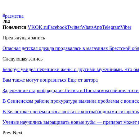
#разметка
204
Поделится
VK
OK.ru
Facebook
Twitter
WhatsApp
Telegram
Viber
Предыдущая запись
Опасная детская одежда продавалась в магазинах Брестской об
Следующая запись
Белорус увидел переписки жены с другими мужчинами. Что бы
Вам также могут понравиться
Еще от автора
Задержание старообрядца из Литвы в Поставском районе: что и
В Сенненском районе прокуратура выявила проблемы с воинс
В Белостоке приземлился аэростат с контрабандными сигарета
Ученые научились выращивать новые зубы — препарат может по
Prev
Next