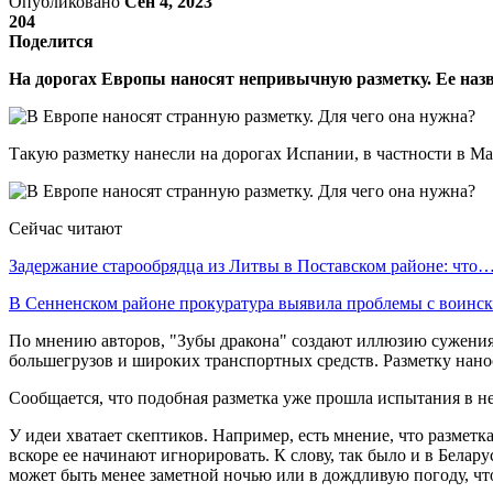
Опубликовано
Сен 4, 2023
204
Поделится
На дорогах Европы наносят непривычную разметку. Ее назв
Такую разметку нанесли на дорогах Испании, в частности в М
Сейчас читают
Задержание старообрядца из Литвы в Поставском районе: что
В Сенненском районе прокуратура выявила проблемы с воин
По мнению авторов, "Зубы дракона" создают иллюзию сужения 
большегрузов и широких транспортных средств. Разметку нанос
Сообщается, что подобная разметка уже прошла испытания в не
У идеи хватает скептиков. Например, есть мнение, что разметк
вскоре ее начинают игнорировать. К слову, так было и в Белар
может быть менее заметной ночью или в дождливую погоду, что