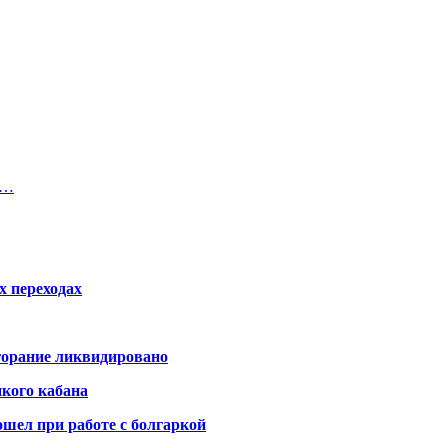
о…
х переходах
горание ликвидировано
икого кабана
шел при работе с болгаркой