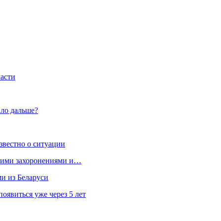
ласти
ло дальше?
звестно о ситуации
кими захоронениями и…
ми из Беларуси
явиться уже через 5 лет