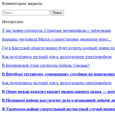
Комментарии закрыты.
Интересное:
У вас номер отклеился. Странные метаморфозы с табличками
Варшава уведомила Минск о приостановке движения через…
Где в Брестской области можно будет купить садовый домик п
Как подготовить частный дом к эксплуатации электромобиля
В Беловежской пуще сосчитали бобров. Сколько?
В Витебске тестируют «говорящие» столбики на пешеходны
Как подготовить частный дом к эксплуатации электромобиля
В Орше пожар охватил крышу православного храма — воз
В Полоцком районе расследуют дело о незаконной добыче д
В Ушачском районе смертельный несчастный случай произо