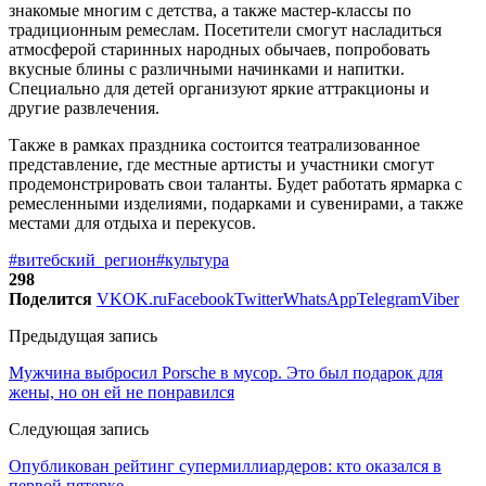
знакомые многим с детства, а также мастер-классы по
традиционным ремеслам. Посетители смогут насладиться
атмосферой старинных народных обычаев, попробовать
вкусные блины с различными начинками и напитки.
Специально для детей организуют яркие аттракционы и
другие развлечения.
Также в рамках праздника состоится театрализованное
представление, где местные артисты и участники смогут
продемонстрировать свои таланты. Будет работать ярмарка с
ремесленными изделиями, подарками и сувенирами, а также
местами для отдыха и перекусов.
#витебский_регион
#культура
298
Поделится
VK
OK.ru
Facebook
Twitter
WhatsApp
Telegram
Viber
Предыдущая запись
Мужчина выбросил Porsche в мусор. Это был подарок для
жены, но он ей не понравился
Следующая запись
Опубликован рейтинг супермиллиардеров: кто оказался в
первой пятерке