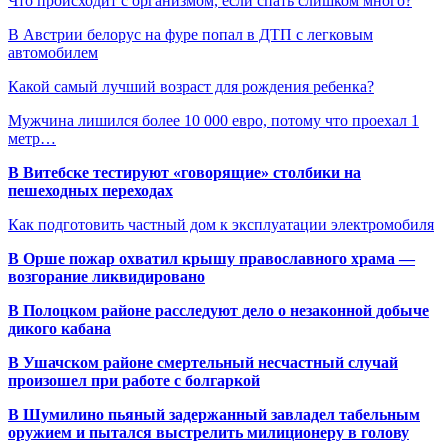
Что происходит с организмом, если спать слишком много?
В Австрии белорус на фуре попал в ДТП с легковым
автомобилем
Какой самый лучший возраст для рождения ребенка?
Мужчина лишился более 10 000 евро, потому что проехал 1
метр…
В Витебске тестируют «говорящие» столбики на
пешеходных переходах
Как подготовить частный дом к эксплуатации электромобиля
В Орше пожар охватил крышу православного храма —
возгорание ликвидировано
В Полоцком районе расследуют дело о незаконной добыче
дикого кабана
В Ушачском районе смертельный несчастный случай
произошел при работе с болгаркой
В Шумилино пьяный задержанный завладел табельным
оружием и пытался выстрелить милиционеру в голову