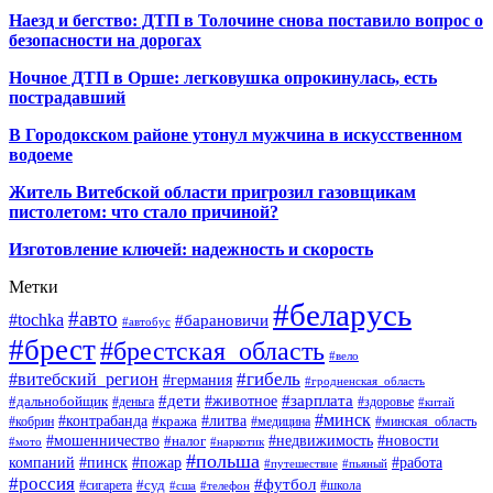
Наезд и бегство: ДТП в Толочине снова поставило вопрос о
безопасности на дорогах
Ночное ДТП в Орше: легковушка опрокинулась, есть
пострадавший
В Городокском районе утонул мужчина в искусственном
водоеме
Житель Витебской области пригрозил газовщикам
пистолетом: что стало причиной?
Изготовление ключей: надежность и скорость
Метки
#беларусь
#авто
#tochka
#барановичи
#автобус
#брест
#брестская_область
#вело
#гибель
#витебский_регион
#германия
#гродненская_область
#зарплата
#дети
#животное
#дальнобойщик
#деньга
#здоровье
#китай
#минск
#контрабанда
#литва
#кража
#кобрин
#медицина
#минская_область
#мошенничество
#налог
#недвижимость
#новости
#наркотик
#мото
#польша
компаний
#пинск
#пожар
#работа
#путешествие
#пьяный
#россия
#футбол
#суд
#сигарета
#школа
#сша
#телефон