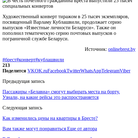
Художественный конверт тиражом в 25 тысяч экземпляров,
посвященный Варламу Кублашвили, продолжает серию
выпусков «Известные личности Беларуси». Также он
пополнил тематическую серию почтовых выпусков о
пограничной службе Беларуси.
Источник:
onlinebrest.by
#брест
#конверт
#кублашвили
213
Поделится
VK
OK.ru
Facebook
Twitter
WhatsApp
Telegram
Viber
Предыдущая запись
Пассажиры «Белавиа» смогут выбирать места на борту.
Узнали, на какие рейсы это распространяется
Следующая запись
Как изменились цены на квартиры в Бресте?
Вам также могут понравиться
Еще от автора