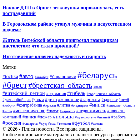
Ночное ДТП в Орше: легковушка опрокинулась, есть
пострадавший
В Городокском районе утонул мужчина в искусственном
водоеме
Житель Витебской области пригрозил газовщикам
пистолетом: что стало причиной?
Изготовление ключей: надежность и скорость
Метки
#беларусь
#авто
#tochka
#барановичи
#автобус
#брест
#брестская_область
#вело
#гибель
#витебский_регион
#германия
#гродненская_область
#зарплата
#дети
#животное
#дальнобойщик
#деньга
#здоровье
#китай
#минск
#контрабанда
#литва
#кража
#кобрин
#медицина
#минская_область
#мошенничество
#налог
#недвижимость
#новости
#наркотик
#мото
#польша
компаний
#пинск
#пожар
#работа
#путешествие
#пьяный
#россия
#футбол
#суд
#сигарета
#школа
#сша
#телефон
© 2026 - Плиса новости. Все права защищены.
Любое копирование материалов с нашего ресурса разрешается