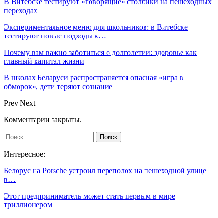
В Витебске тестируют «говорящие» столбики на пешеходных
переходах
Экспериментальное меню для школьников: в Витебске
тестируют новые подходы к…
Почему вам важно заботиться о долголетии: здоровье как
главный капитал жизни
В школах Беларуси распространяется опасная «игра в
обморок», дети теряют сознание
Prev
Next
Комментарии закрыты.
Интересное:
Белорус на Porsche устроил переполох на пешеходной улице
в…
Этот предприниматель может стать первым в мире
триллионером