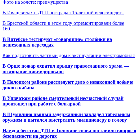
Фото на холсте: преимущества
В Ивацевичах в ДТП пострадал 15-летний велосипедист
В Брестской области в этом году отремонтировали более
160…
В Витебске тестируют «говорящие» столбики на
пешеходных переходах
Как подготовить частный дом к эксплуатации электромобиля
В Орше пожар охватил крышу православного храма —
возгорание ликвидировано
В Полоцком районе расследуют дело о незаконной добыче
дикого кабана
В Ушачском районе смертельный несчастный случай
произошел при работе с болгаркой
В Шумилино пьяный задержанный завладел табельным
оружием и пытался выстрелить милиционеру в голову
Наезд и бегство: ДТП в Толочине снова поставило вопрос о
безопасности на дорогах