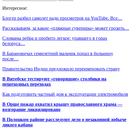
Интересное:
Блогер разбил самолет ради просмотров на YouTube. Все…
Рассказываем, за какие «пляжные сувениры» может грозить…
Сломаны ребра и пробито легкое: упавшего в горах
белоруса…
В Барановичах семилетний мальчик попал в больницу
после…
Правительство Индии предложило переименовать страну
В Витебске тестируют «говорящие» столбики на
пешеходных переходах
Как подготовить частный дом к эксплуатации электромобиля
В Орше пожар охватил крышу православного храма —
возгорание ликвидировано
В Полоцком районе расследуют дело о незаконной добыче
дикого кабана