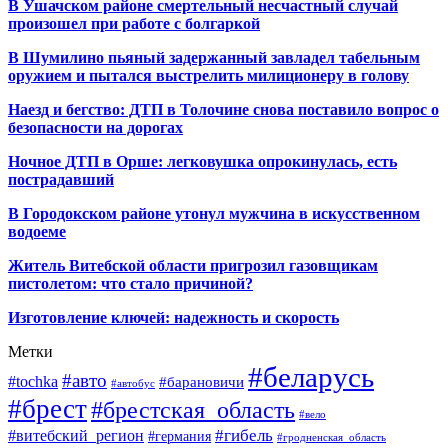
В Ушачском районе смертельный несчастный случай
произошел при работе с болгаркой
В Шумилино пьяный задержанный завладел табельным
оружием и пытался выстрелить милиционеру в голову
Наезд и бегство: ДТП в Толочине снова поставило вопрос о
безопасности на дорогах
Ночное ДТП в Орше: легковушка опрокинулась, есть
пострадавший
В Городокском районе утонул мужчина в искусственном
водоеме
Житель Витебской области пригрозил газовщикам
пистолетом: что стало причиной?
Изготовление ключей: надежность и скорость
Метки
#беларусь
#авто
#tochka
#барановичи
#автобус
#брест
#брестская_область
#вело
#гибель
#витебский_регион
#германия
#гродненская_область