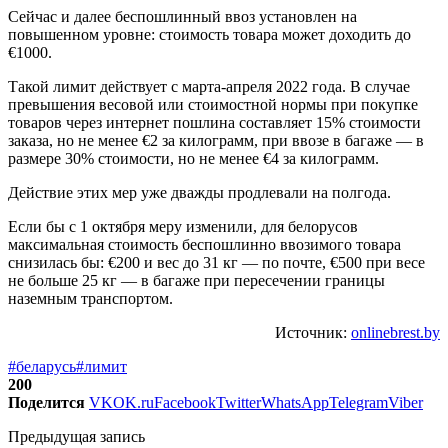
Сейчас и далее беспошлинный ввоз установлен на
повышенном уровне: стоимость товара может доходить до
€1000.
Такой лимит действует с марта-апреля 2022 года. В случае
превышения весовой или стоимостной нормы при покупке
товаров через интернет пошлина составляет 15% стоимости
заказа, но не менее €2 за килограмм, при ввозе в багаже — в
размере 30% стоимости, но не менее €4 за килограмм.
Действие этих мер уже дважды продлевали на полгода.
Если бы с 1 октября меру изменили, для белорусов
максимальная стоимость беспошлинно ввозимого товара
снизилась бы: €200 и вес до 31 кг — по почте, €500 при весе
не больше 25 кг — в багаже при пересечении границы
наземным транспортом.
Источник:
onlinebrest.by
#беларусь
#лимит
200
Поделится
VK
OK.ru
Facebook
Twitter
WhatsApp
Telegram
Viber
Предыдущая запись