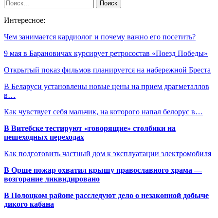
Интересное:
Чем занимается кардиолог и почему важно его посетить?
9 мая в Барановичах курсирует ретросостав «Поезд Победы»
Открытый показ фильмов планируется на набережной Бреста
В Беларуси установлены новые цены на прием драгметаллов
в…
Как чувствует себя мальчик, на которого напал белорус в…
В Витебске тестируют «говорящие» столбики на
пешеходных переходах
Как подготовить частный дом к эксплуатации электромобиля
В Орше пожар охватил крышу православного храма —
возгорание ликвидировано
В Полоцком районе расследуют дело о незаконной добыче
дикого кабана