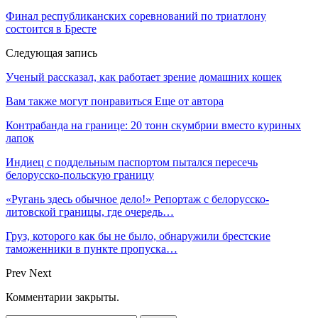
Финал республиканских соревнований по триатлону
состоится в Бресте
Следующая запись
Ученый рассказал, как работает зрение домашних кошек
Вам также могут понравиться
Еще от автора
Контрабанда на границе: 20 тонн скумбрии вместо куриных
лапок
Индиец с поддельным паспортом пытался пересечь
белорусско-польскую границу
«Ругань здесь обычное дело!» Репортаж с белорусско-
литовской границы, где очередь…
Груз, которого как бы не было, обнаружили брестские
таможенники в пункте пропуска…
Prev
Next
Комментарии закрыты.