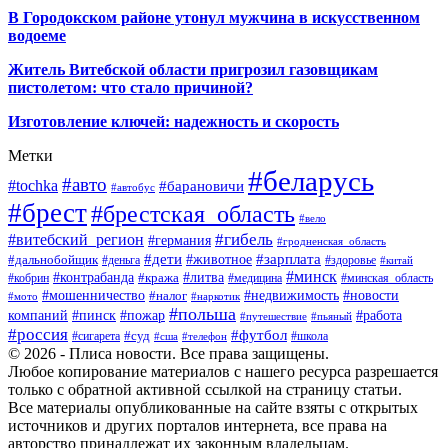
В Городокском районе утонул мужчина в искусственном
водоеме
Житель Витебской области пригрозил газовщикам
пистолетом: что стало причиной?
Изготовление ключей: надежность и скорость
Метки
#беларусь
#авто
#tochka
#барановичи
#автобус
#брест
#брестская_область
#вело
#гибель
#витебский_регион
#германия
#гродненская_область
#зарплата
#дети
#животное
#дальнобойщик
#деньга
#здоровье
#китай
#минск
#контрабанда
#литва
#кража
#кобрин
#медицина
#минская_область
#мошенничество
#налог
#недвижимость
#новости
#наркотик
#мото
#польша
компаний
#пинск
#пожар
#работа
#путешествие
#пьяный
#россия
#футбол
#суд
#сигарета
#школа
#сша
#телефон
© 2026 - Плиса новости. Все права защищены.
Любое копирование материалов с нашего ресурса разрешается
только с обратной активной ссылкой на страницу статьи.
Все материалы опубликованные на сайте взяты с открытых
источников и других порталов интернета, все права на
авторство принадлежат их законным владельцам.