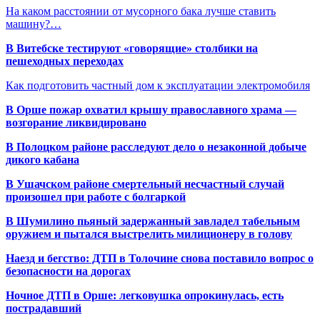
На каком расстоянии от мусорного бака лучше ставить
машину?…
В Витебске тестируют «говорящие» столбики на
пешеходных переходах
Как подготовить частный дом к эксплуатации электромобиля
В Орше пожар охватил крышу православного храма —
возгорание ликвидировано
В Полоцком районе расследуют дело о незаконной добыче
дикого кабана
В Ушачском районе смертельный несчастный случай
произошел при работе с болгаркой
В Шумилино пьяный задержанный завладел табельным
оружием и пытался выстрелить милиционеру в голову
Наезд и бегство: ДТП в Толочине снова поставило вопрос о
безопасности на дорогах
Ночное ДТП в Орше: легковушка опрокинулась, есть
пострадавший