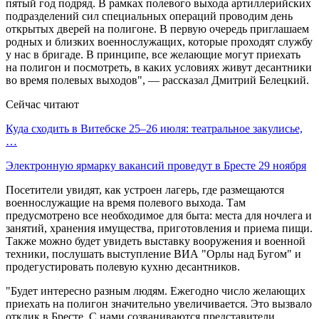
пятый год подряд. В рамках полевого выхода артиллерийских
подразделений сил специальных операций проводим день
открытых дверей на полигоне. В первую очередь приглашаем
родных и близких военнослужащих, которые проходят службу
у нас в бригаде. В принципе, все желающие могут приехать
на полигон и посмотреть, в каких условиях живут десантники
во время полевых выходов", — рассказал Дмитрий Белецкий.
Сейчас читают
Куда сходить в Витебске 25–26 июля: театральное закулисье,
…
Электронную ярмарку вакансий проведут в Бресте 29 ноября
Посетители увидят, как устроен лагерь, где размещаются
военнослужащие на время полевого выхода. Там
предусмотрено все необходимое для быта: места для ночлега и
занятий, хранения имущества, приготовления и приема пищи.
Также можно будет увидеть выставку вооружения и военной
техники, послушать выступление ВИА "Орлы над Бугом" и
продегустировать полевую кухню десантников.
"Будет интересно разным людям. Ежегодно число желающих
приехать на полигон значительно увеличивается. Это вызвало
отклик в Бресте. С нами созваниваются представители