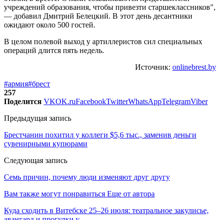
учреждений образования, чтобы привезти старшеклассников",
— добавил Дмитрий Белецкий. В этот день десантники
ожидают около 500 гостей.
В целом полевой выход у артиллеристов сил специальных
операций длится пять недель.
Источник:
onlinebrest.by
#армия
#брест
257
Поделится
VK
OK.ru
Facebook
Twitter
WhatsApp
Telegram
Viber
Предыдущая запись
Брестчанин похитил у коллеги $5,6 тыс., заменив деньги
сувенирными купюрами
Следующая запись
Семь причин, почему люди изменяют друг другу
Вам также могут понравиться
Еще от автора
Куда сходить в Витебске 25–26 июля: театральное закулисье,
авангард и прогулки у…