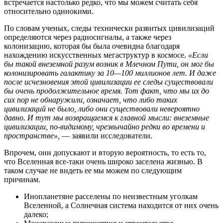
встречается настолько редко, что мы можем считать себя
относительно одинокими.
По словам ученых, следы технически развитых цивилизаций
определяются через радиосигналы, а также через
колонизацию, которая бы была очевидна благодаря
нахождению искусственных мегаструктур в космосе.
«Если
бы такой внеземной разум возник в Млечном Пути, он мог бы
колонизировать галактику за 10—100 миллионов лет. И даже
после исчезновения этой цивилизации ее следы существовали
бы очень продолжительное время. Тот факт, что мы их до
сих пор не обнаружили, означает, что либо таких
цивилизаций не было, либо они существовали невероятно
давно. И тут мы возвращаемся к главной мысли: внеземные
цивилизации, по-видимому, чрезвычайно редки во времени и
пространстве»,
— заявили исследователи.
Впрочем, они допускают и вторую вероятность, то есть то,
что Вселенная все-таки очень широко заселена жизнью. В
таком случае не видеть ее мы можем по следующим
причинам.
Инопланетяне расселены по неизвестным уголкам
Вселенной, а Солнечная система находится от них очень
далеко;