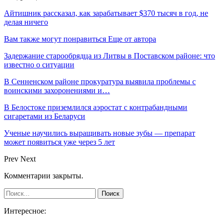
Айтишник рассказал, как зарабатывает $370 тысяч в год, не
делая ничего
Вам также могут понравиться
Еще от автора
Задержание старообрядца из Литвы в Поставском районе: что
известно о ситуации
В Сенненском районе прокуратура выявила проблемы с
воинскими захоронениями и…
В Белостоке приземлился аэростат с контрабандными
сигаретами из Беларуси
Ученые научились выращивать новые зубы — препарат
может появиться уже через 5 лет
Prev
Next
Комментарии закрыты.
Интересное: