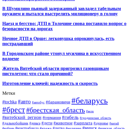
В Шумилино пьяный задержанный завладел табельным
оружием и пытался выстрелить милиционеру в голову
Наезд и бегство: ДТП в Толочине снова поставило вопрос о
безопасности на дорогах
Ночное ДТП в Орше: легковушка опрокинулась, есть
пострадавший
В Городокском районе утонул мужчина в искусственном
водоеме
Житель Витебской области пригрозил газовщикам
пистолетом: что стало причиной?
Изготовление ключей: надежность и скорость
Метки
#беларусь
#авто
#tochka
#барановичи
#автобус
#брест
#брестская_область
#вело
#гибель
#витебский_регион
#германия
#гродненская_область
#зарплата
#дети
#животное
#дальнобойщик
#деньга
#здоровье
#китай
#минск
#контрабанда
#литва
#кража
#кобрин
#медицина
#минская_область