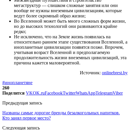
Межзвездные путешествия и строительство
мегаструктур — слишком сложные занятия или они
вообще не нужны внеземным цивилизациям, которые
ведут более скромный образ жизни;
Во Вселенной может быть много сложных форм жизни,
но до высоких технологий они развиваются крайне
редко;
Не исключено, что на Земле жизнь появилась на
относительно раннем этапе существования Вселенной, а
инопланетные цивилизации появятся позже. Впрочем,
учитывая возраст Вселенной и предполагаемую
продолжительность жизни внеземных цивилизаций, эта
причина кажется маловероятной.
Источник:
onlinebrest.by
#инопланетяне
260
Поделится
VK
OK.ru
Facebook
Twitter
WhatsApp
Telegram
Viber
Предыдущая запись
Названы самые дорогие бренды безалкогольных напитков.
Кто занял первое место?
Следующая запись