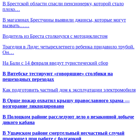
В Брестской области спасли пенсионерку, которой стало
плохо…
В магазинах Брестчины выявили джинсы, которые могут
вызвать……
Водитель из Бреста столкнулся с мотоциклистом
Трагедия в Лиде: четырехлетнего ребенка придавило трубой.
Он…
На Бали с 14 февраля введут туристический сбор
В Витебске тестируют «говорящие» столбики на
пешеходных переходах
Как подготовить частный дом к эксплуатации электромобиля
В Орше пожар охватил крышу православного храма —
возгорание ликвидировано
В Полоцком районе расследуют дело о незаконной добыче
дикого кабана
В Ушачском районе смертельный несчастный случай
произошел при работе с болгаркой