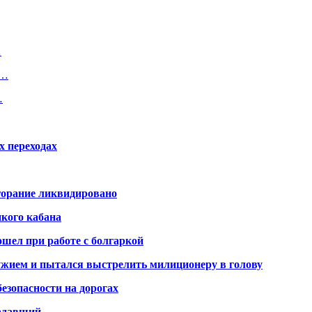
…
е…
…
х переходах
горание ликвидировано
икого кабана
шел при работе с болгаркой
жием и пытался выстрелить милиционеру в голову
безопасности на дорогах
радавший