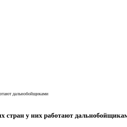
аботают дальнобойщиками
их стран у них работают дальнобойщика