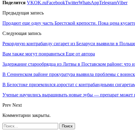
Поделится
VK
OK.ru
Facebook
Twitter
WhatsApp
Telegram
Viber
Предыдущая запись
Продают еще одну часть Брестской крепости. Пока цена кусает
Следующая запись
Рекордную контрабанду сигарет из Беларуси выявили в Польш
Вам также могут понравиться
Еще от автора
Задержание старообрядца из Литвы в Поставском районе: что и
В Сенненском районе прокуратура выявила проблемы с воинс
В Белостоке приземлился аэростат с контрабандными сигарета
Ученые научились выращивать новые зубы — препарат может по
Prev
Next
Комментарии закрыты.