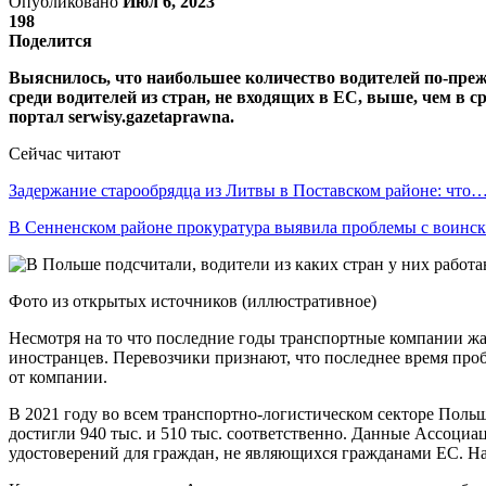
Опубликовано
Июл 6, 2023
198
Поделится
Выяснилось, что наибольшее количество водителей по-преж
среди водителей из стран, не входящих в ЕС, выше, чем в 
портал serwisy.gazetaprawna.
Сейчас читают
Задержание старообрядца из Литвы в Поставском районе: что
В Сенненском районе прокуратура выявила проблемы с воин
Фото из открытых источников (иллюстративное)
Несмотря на то что последние годы транспортные компании жал
иностранцев. Перевозчики признают, что последнее время про
от компании.
В 2021 году во всем транспортно-логистическом секторе Польш
достигли 940 тыс. и 510 тыс. соответственно. Данные Ассоци
удостоверений для граждан, не являющихся гражданами ЕС. На ко