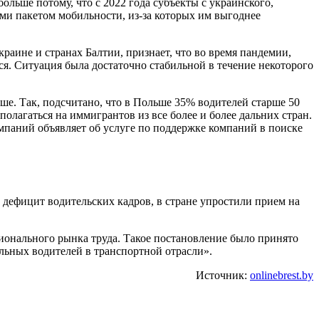
льше потому, что с 2022 года субъекты с украинского,
ми пакетом мобильности, из-за которых им выгоднее
раине и странах Балтии, признает, что во время пандемии,
я. Ситуация была достаточно стабильной в течение некоторого
ыше. Так, подсчитано, что в Польше 35% водителей старше 50
олагаться на иммигрантов из все более и более дальних стран.
мпаний объявляет об услуге по поддержке компаний в поиске
дефицит водительских кадров, в стране упростили прием на
ционального рынка труда. Такое постановление было принято
ьных водителей в транспортной отрасли».
Источник:
onlinebrest.by