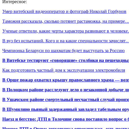
Интересное:
Умер витебский видеооператор и фотограф Николай Горбунов
Таможня рассказала, сколько потянет растаможка, на примере
Ученые ответили, какие черты характера развивают в человек
В вуз без испытаний. Кого и на какие специальности зачислят
Чемпионка Беларуси по шахматам будет выступать за Россию
В Витебске тестируют «говорящие» столбики на пешеходны
Как подготовить частный дом к эксплуатации электромобиля
В Орше пожар охватил крышу православного храма — воз
В Полоцком районе расследуют дело о незаконной добыче д
В Ушачском районе смертельный несчастный случай произо
В Шумилино пьяный задержанный завладел табельным ору
Наезд и бегство: ДТП в Толочине снова поставило вопрос о 
Ночное ДТП в Орше: легковушка опрокинулась, есть пост