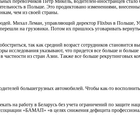
ых перевозчиков Петр Микель, водителей-иностранцев стало бо
ятельность в Польше. Это продиктовано изменениями, внесенны
нкам, чем из своей страны.
юдей. Михал Леман, управляющий директор Flixbus в Польше, Ук
 перешли на грузовики. Потом их пришлось уговаривать вернутьс
обостриться, так как средний возраст сотрудников становится в
ры исследования указывают, что придется все больше и больше п
в частности из стран Азии. Также все больше рекрутинговых ко
одителей большегрузных автомобилей. Чтобы как-то восполнить 
кать на работу в Беларусь без учета ограничений по защите на
ссоциации «БАМАП» «в целях снижения дефицита профессионал