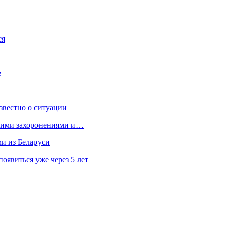
ся
е
звестно о ситуации
кими захоронениями и…
ми из Беларуси
явиться уже через 5 лет