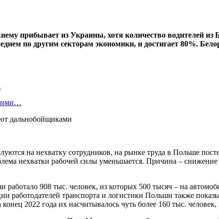
нему прибывает из Украины, хотя количество водителей из 
среднем по другим секторам экономики, и достигает 80%. Бел
…
скими…
уются на нехватку сотрудников, на рынке труда в Польше посте
блема нехватки рабочей силы уменьшается. Причина – снижение 
и работало 908 тыс. человек, из которых 500 тысяч – на автомо
ации работодателей транспорта и логистики Польши также пока
нец 2022 года их насчитывалось чуть более 160 тыс. человек, го