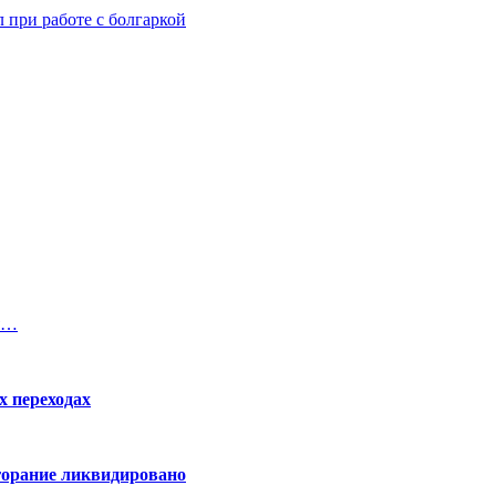
 при работе с болгаркой
ия…
х переходах
горание ликвидировано