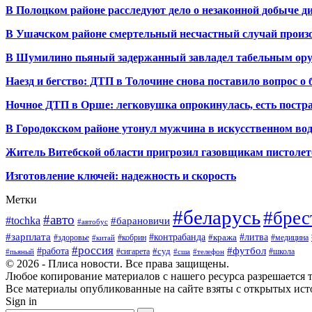
В Полоцком районе расследуют дело о незаконной добыче д
В Ушачском районе смертельный несчастный случай произо
В Шумилино пьяный задержанный завладел табельным ору
Наезд и бегство: ДТП в Толочине снова поставило вопрос о 
Ночное ДТП в Орше: легковушка опрокинулась, есть пост
В Городокском районе утонул мужчина в искусственном во
Житель Витебской области пригрозил газовщикам пистолет
Изготовление ключей: надежность и скорость
Метки
#беларусь
#брес
#авто
#tochka
#барановичи
#автобус
#зарплата
#контрабанда
#литва
#кража
#здоровье
#кобрин
#медицина
#китай
#россия
#футбол
#работа
#суд
#сигарета
#школа
#пьяный
#сша
#телефон
© 2026 - Плиса новости. Все права защищены.
Любое копирование материалов с нашего ресурса разрешается т
Все материалы опубликованные на сайте взяты с открытых исто
Sign in