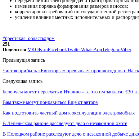
передачи линий электропередач и трансформаторных под
изменения порядка формирования размеров взносов;
корректировки требований по государственной регистрац
усиления влияния местных исполнительных и распорядит
#брестская_область
#дом
251
Поделится
VK
OK.ru
Facebook
Twitter
WhatsApp
Telegram
Viber
Предыдущая запись
Чистая прибыль «Евроторга» превышает прошлогоднюю. На ск
Следующая запись
Белорусы могут переехать в Италию – за это им заплатят €30 т
Вам также могут понравиться
Еще от автора
Как подготовить частный дом к эксплуатации электромобиля
В Лепельском районе расследуют дело о незаконной охоте
В Полоцком районе расследуют дело о незаконной добыче дико