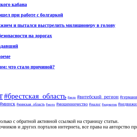
икого кабана
шел при работе с болгаркой
жием и пытался выстрелить милиционеру в голову
безопасности на дорогах
радавший
доеме
ом: что стало причиной?
т
#брестская_область
#витебский_регион
#германи
#вело
#минск
#мошенничество
#налог
#недвижи
#минская_область
#наркотик
#мото
олько с обратной активной ссылкой на страницу статьи.
чников и других порталов интернета, все права на авторство п