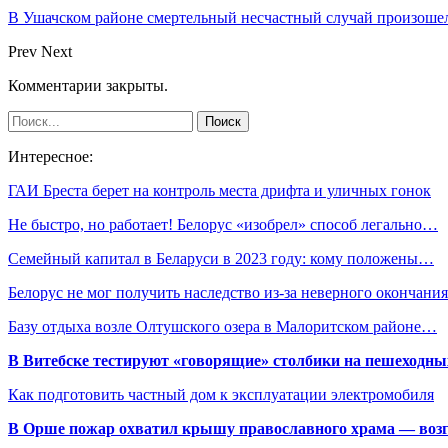
В Ушачском районе смертельный несчастный случай произошел
Prev
Next
Комментарии закрыты.
Интересное:
ГАИ Бреста берет на контроль места дрифта и уличных гонок
Не быстро, но работает! Белорус «изобрел» способ легально…
Семейный капитал в Беларуси в 2023 году: кому положены…
Белорус не мог получить наследство из-за неверного окончан
Базу отдыха возле Олтушского озера в Малоритском районе…
В Витебске тестируют «говорящие» столбики на пешеходны
Как подготовить частный дом к эксплуатации электромобиля
В Орше пожар охватил крышу православного храма — воз