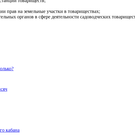
станций товариществ;
ии прав на земельные участки в товариществах;
ельных органов в сфере деятельности садоводческих товарищест
олько?
ысяч
го кабана