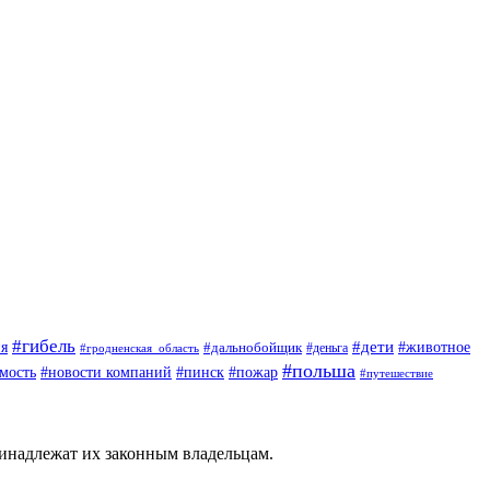
#гибель
#дети
#животное
я
#дальнобойщик
#деньга
#гродненская_область
#польша
мость
#новости компаний
#пинск
#пожар
#путешествие
ринадлежат их законным владельцам.