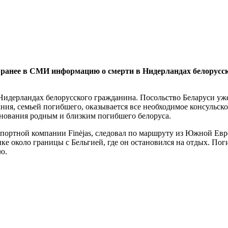
анее в СМИ информацию о смерти в Нидерландах белорусско
ерландах белорусского гражданина. Посольство Беларуси уже б
ия, семьей погибшего, оказывается все необходимое консульск
знования родным и близким погибшего белоруса.
ортной компании Finėjas, следовал по маршруту из Южной Евро
ке около границы с Бельгией, где он остановился на отдых. Пог
ю.