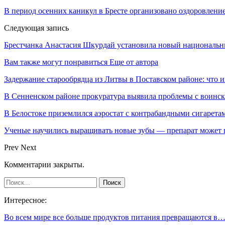
В период осенних каникул в Бресте организовано оздоровление
Следующая запись
Брестчанка Анастасия Шкурдай установила новый национальн
Вам также могут понравиться
Еще от автора
Задержание старообрядца из Литвы в Поставском районе: что и
В Сенненском районе прокуратура выявила проблемы с воинс
В Белостоке приземлился аэростат с контрабандными сигарета
Ученые научились выращивать новые зубы — препарат может по
Prev
Next
Комментарии закрыты.
Интересное:
Во всем мире все больше продуктов питания превращаются в