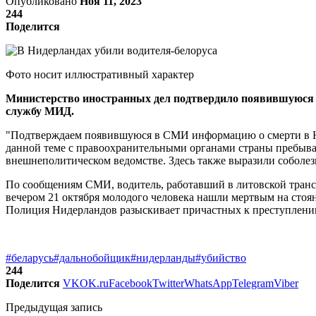
Опубликовано
Ноя 11, 2023
244
Поделится
Фото носит иллюстративный характер
Министерство иностранных дел подтвердило появившуюся р
службу МИД.
"Подтверждаем появившуюся в СМИ информацию о смерти в Нид
данной теме с правоохранительными органами страны пребыван
внешнеполитическом ведомстве. Здесь также выразили соболе
По сообщениям СМИ, водитель, работавший в литовской трансп
вечером 21 октября молодого человека нашли мертвым на стоян
Полиция Нидерландов разыскивает причастных к преступлени
#беларусь
#дальнобойщик
#нидерланды
#убийство
244
Поделится
VK
OK.ru
Facebook
Twitter
WhatsApp
Telegram
Viber
Предыдущая запись