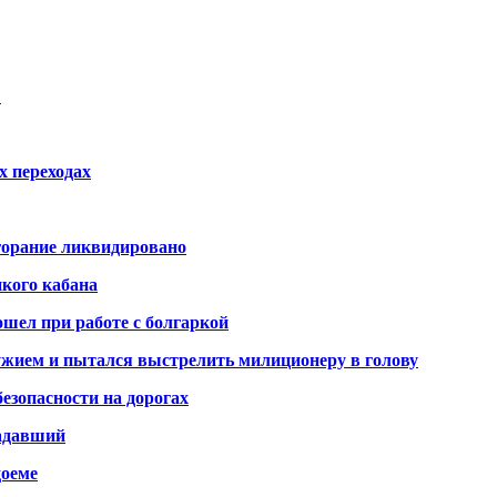
…
х переходах
горание ликвидировано
икого кабана
шел при работе с болгаркой
жием и пытался выстрелить милиционеру в голову
безопасности на дорогах
радавший
доеме