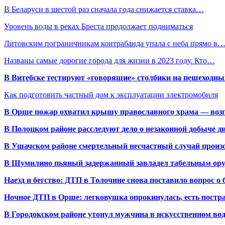
В Беларуси в шестой раз сначала года снижается ставка…
Уровень воды в реках Бреста продолжает подниматься
Литовским пограничникам контрабанда упала с неба прямо в
Названы самые дорогие города для жизни в 2023 году. Кто…
В Витебске тестируют «говорящие» столбики на пешеходны
Как подготовить частный дом к эксплуатации электромобиля
В Орше пожар охватил крышу православного храма — воз
В Полоцком районе расследуют дело о незаконной добыче д
В Ушачском районе смертельный несчастный случай произо
В Шумилино пьяный задержанный завладел табельным ору
Наезд и бегство: ДТП в Толочине снова поставило вопрос о 
Ночное ДТП в Орше: легковушка опрокинулась, есть пост
В Городокском районе утонул мужчина в искусственном во