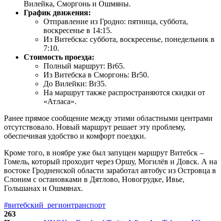
Вилейка, Сморгонь и Ошмяны.
График движения:
Отправление из Гродно: пятница, суббота,
воскресенье в 14:15.
Из Витебска: суббота, воскресенье, понедельник в
7:10.
Стоимость проезда:
Полный маршрут: Br65.
Из Витебска в Сморгонь: Br50.
До Вилейки: Br35.
На маршрут также распространяются скидки от
«Атласа».
Ранее прямое сообщение между этими областными центрами
отсутствовало. Новый маршрут решает эту проблему,
обеспечивая удобство и комфорт поездки.
Кроме того, в ноябре уже был запущен маршрут Витебск –
Гомель, который проходит через Оршу, Могилёв и Довск. А на
востоке Гродненской области заработал автобус из Островца в
Слоним с остановками в Дятлово, Новогрудке, Ивье,
Гольшанах и Ошмянах.
#витебский_регион
транспорт
263