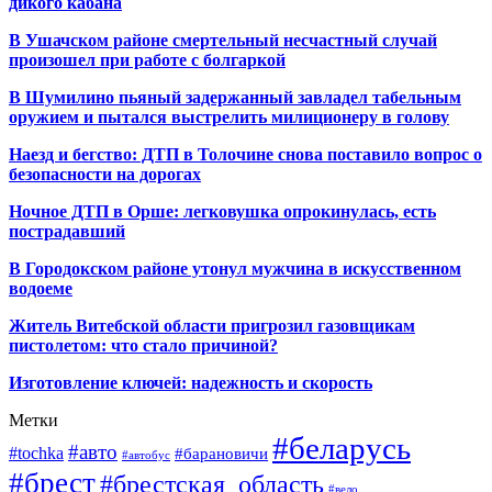
дикого кабана
В Ушачском районе смертельный несчастный случай
произошел при работе с болгаркой
В Шумилино пьяный задержанный завладел табельным
оружием и пытался выстрелить милиционеру в голову
Наезд и бегство: ДТП в Толочине снова поставило вопрос о
безопасности на дорогах
Ночное ДТП в Орше: легковушка опрокинулась, есть
пострадавший
В Городокском районе утонул мужчина в искусственном
водоеме
Житель Витебской области пригрозил газовщикам
пистолетом: что стало причиной?
Изготовление ключей: надежность и скорость
Метки
#беларусь
#авто
#tochka
#барановичи
#автобус
#брест
#брестская_область
#вело