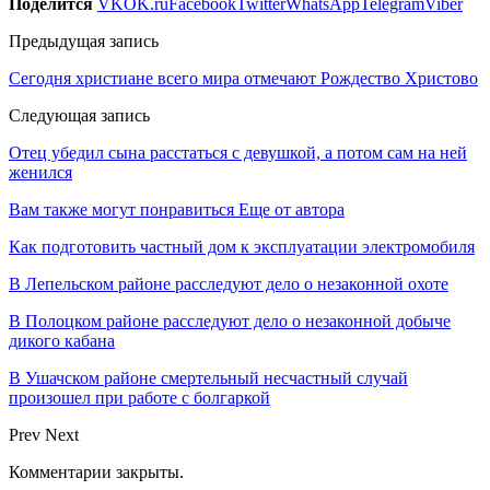
Поделится
VK
OK.ru
Facebook
Twitter
WhatsApp
Telegram
Viber
Предыдущая запись
Сегодня христиане всего мира отмечают Рождество Христово
Следующая запись
Отец убедил сына расстаться с девушкой, а потом сам на ней
женился
Вам также могут понравиться
Еще от автора
Как подготовить частный дом к эксплуатации электромобиля
В Лепельском районе расследуют дело о незаконной охоте
В Полоцком районе расследуют дело о незаконной добыче
дикого кабана
В Ушачском районе смертельный несчастный случай
произошел при работе с болгаркой
Prev
Next
Комментарии закрыты.