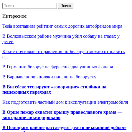
Интересное:
Tesla возглавила рейтинг самых дорогих автобрендов мира
В Волковысском районе мужчина убил собаку на глазах у
детей
Какие почтовые отправления по Беларуси можно отправить
с…
В Германии белорус на фуре снес два уличных фонаря
В Варшаве вновь поляки напали на белоруску
В Витебске тестируют «говорящие» столбики на
пешеходных переходах
Как подготовить частный дом к эксплуатации электромобиля
В Орше пожар охватил крышу православного храма —
возгорание ликвидировано
В Полоцком районе расследуют дело о незаконной добыче