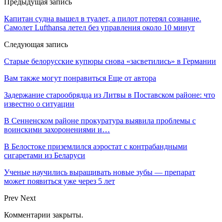
Предыдущая запись
Капитан судна вышел в туалет, а пилот потерял сознание.
Самолет Lufthansa летел без управления около 10 минут
Следующая запись
Старые белорусские купюры снова «засветились» в Германии
Вам также могут понравиться
Еще от автора
Задержание старообрядца из Литвы в Поставском районе: что
известно о ситуации
В Сенненском районе прокуратура выявила проблемы с
воинскими захоронениями и…
В Белостоке приземлился аэростат с контрабандными
сигаретами из Беларуси
Ученые научились выращивать новые зубы — препарат
может появиться уже через 5 лет
Prev
Next
Комментарии закрыты.