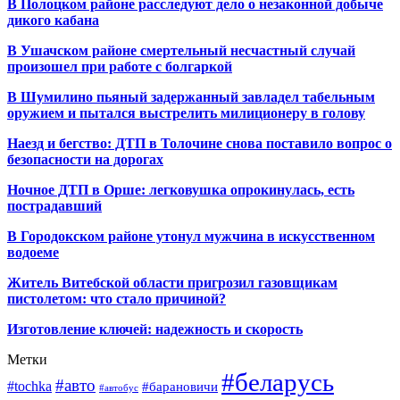
В Полоцком районе расследуют дело о незаконной добыче
дикого кабана
В Ушачском районе смертельный несчастный случай
произошел при работе с болгаркой
В Шумилино пьяный задержанный завладел табельным
оружием и пытался выстрелить милиционеру в голову
Наезд и бегство: ДТП в Толочине снова поставило вопрос о
безопасности на дорогах
Ночное ДТП в Орше: легковушка опрокинулась, есть
пострадавший
В Городокском районе утонул мужчина в искусственном
водоеме
Житель Витебской области пригрозил газовщикам
пистолетом: что стало причиной?
Изготовление ключей: надежность и скорость
Метки
#беларусь
#авто
#tochka
#барановичи
#автобус