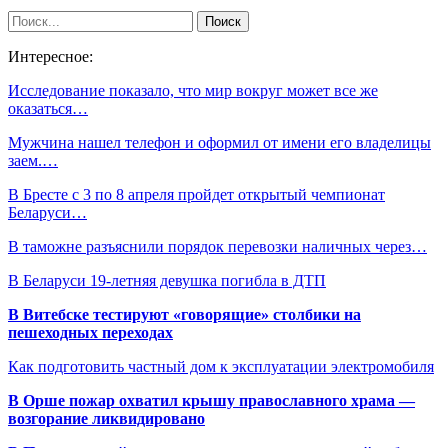
Интересное:
Исследование показало, что мир вокруг может все же
оказаться…
Мужчина нашел телефон и оформил от имени его владелицы
заем.…
В Бресте с 3 по 8 апреля пройдет открытый чемпионат
Беларуси…
В таможне разъяснили порядок перевозки наличных через…
В Беларуси 19-летняя девушка погибла в ДТП
В Витебске тестируют «говорящие» столбики на
пешеходных переходах
Как подготовить частный дом к эксплуатации электромобиля
В Орше пожар охватил крышу православного храма —
возгорание ликвидировано