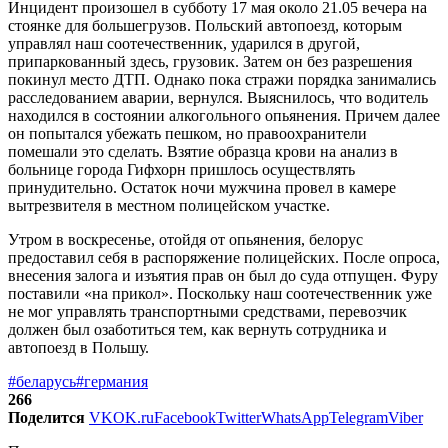
Инцидент произошел в субботу 17 мая около 21.05 вечера на
стоянке для большегрузов. Польский автопоезд, которым
управлял наш соотечественник, ударился в другой,
припаркованный здесь, грузовик. Затем он без разрешения
покинул место ДТП. Однако пока стражи порядка занимались
расследованием аварии, вернулся. Выяснилось, что водитель
находился в состоянии алкогольного опьянения. Причем далее
он попытался убежать пешком, но правоохранители
помешали это сделать. Взятие образца крови на анализ в
больнице города Гифхорн пришлось осуществлять
принудительно. Остаток ночи мужчина провел в камере
вытрезвителя в местном полицейском участке.
Утром в воскресенье, отойдя от опьянения, белорус
предоставил себя в распоряжение полицейских. После опроса,
внесения залога и изъятия прав он был до суда отпущен. Фуру
поставили «на прикол». Поскольку наш соотечественник уже
не мог управлять транспортными средствами, перевозчик
должен был озаботиться тем, как вернуть сотрудника и
автопоезд в Польшу.
#беларусь
#германия
266
Поделится
VK
OK.ru
Facebook
Twitter
WhatsApp
Telegram
Viber