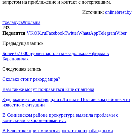
запретом на приближение и контакт с потерпевшим.
Источник:
onlinebrest.by
#беларусь
#польша
233
Поделится
VK
OK.ru
Facebook
Twitter
WhatsApp
Telegram
Viber
Предыдущая запись
Более 67 000 рублей зарплаты «задолжала» фирма в
Барановичах
Следующая запись
Сколько стоит рекорд мира?
Вам также могут понравиться
Еще от автора
Задержание старообрядца из Литвы в Поставском районе: что
известно о ситуации
В Сенненском районе прокуратура выявила проблемы с
воинскими захоронениями и…
В Белостоке приземлился аэростат с контрабандными