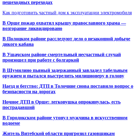
пешеходных переходах
Как подготовить частный дом к эксплуатации электромобиля
В Орше пожар охватил крышу православного храма —
возгорание ликвидировано
В Полоцком районе расследуют дело о незаконной добыче
дикого кабана
В Ушачском районе смертельный несчастный случай
произошел при работе с болгаркой
В Шумилино пьяный задержанный завладел табельным
оружием и пытался выстрелить милиционеру в голову
Наезд и бегство: ДТП в Толочине снова поставило вопрос о
безопасности на дорогах
Ночное ДТП в Орше: легковушка опрокинулась, есть
пострадавший
В Городокском районе утонул мужчина в искусственном
водоеме
Житель Витебской области пригрозил газовщикам