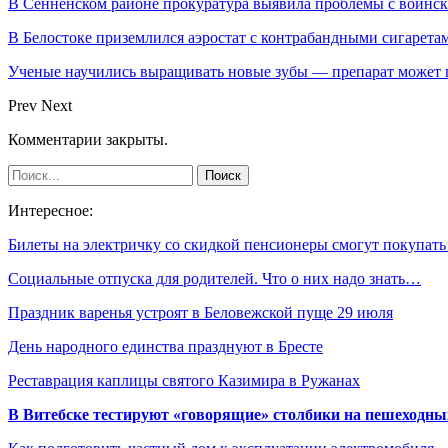
В Сенненском районе прокуратура выявила проблемы с воинс
В Белостоке приземлился аэростат с контрабандными сигарета
Ученые научились выращивать новые зубы — препарат может по
Prev
Next
Комментарии закрыты.
Интересное:
Билеты на электричку со скидкой пенсионеры смогут покупат
Социальные отпуска для родителей. Что о них надо знать…
Праздник варенья устроят в Беловежской пуще 29 июля
День народного единства празднуют в Бресте
Реставрация каплицы святого Казимира в Ружанах
В Витебске тестируют «говорящие» столбики на пешеходны