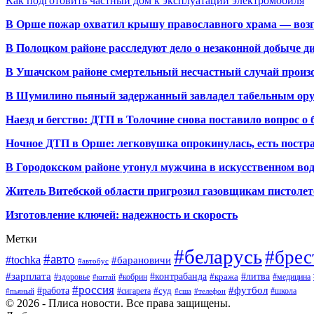
Как подготовить частный дом к эксплуатации электромобиля
В Орше пожар охватил крышу православного храма — воз
В Полоцком районе расследуют дело о незаконной добыче д
В Ушачском районе смертельный несчастный случай произо
В Шумилино пьяный задержанный завладел табельным ору
Наезд и бегство: ДТП в Толочине снова поставило вопрос о 
Ночное ДТП в Орше: легковушка опрокинулась, есть пост
В Городокском районе утонул мужчина в искусственном во
Житель Витебской области пригрозил газовщикам пистолет
Изготовление ключей: надежность и скорость
Метки
#беларусь
#брес
#авто
#tochka
#барановичи
#автобус
#зарплата
#контрабанда
#литва
#кража
#здоровье
#кобрин
#медицина
#китай
#россия
#футбол
#работа
#суд
#сигарета
#школа
#пьяный
#сша
#телефон
© 2026 - Плиса новости. Все права защищены.