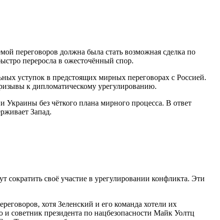
мой переговоров должна была стать возможная сделка по
ыстро переросла в ожесточённый спор.
льных уступок в предстоящих мирных переговорах с Россией.
 призывы к дипломатическому урегулированию.
Украины без чёткого плана мирного процесса. В ответ
ерживает Запад.
т сократить своё участие в урегулировании конфликта. Эти
реговоров, хотя Зеленский и его команда хотели их
о и советник президента по нацбезопасности Майк Уолтц