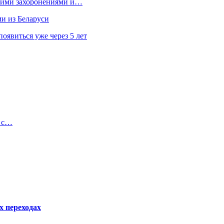
кими захоронениями и…
ми из Беларуси
явиться уже через 5 лет
ь с…
х переходах