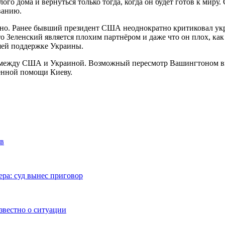
го дома и вернуться только тогда, когда он будет готов к миру.
ванию.
о. Ранее бывший президент США неоднократно критиковал украи
то Зеленский является плохим партнёром и даже что он плох, ка
шей поддержке Украины.
 между США и Украиной. Возможный пересмотр Вашингтоном вне
енной помощи Киеву.
ов
ра: суд вынес приговор
звестно о ситуации