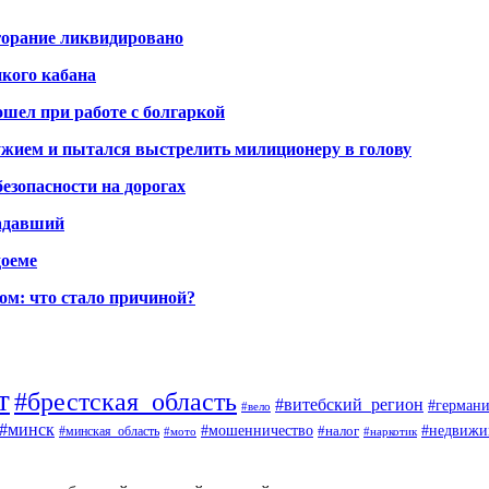
горание ликвидировано
икого кабана
шел при работе с болгаркой
жием и пытался выстрелить милиционеру в голову
безопасности на дорогах
радавший
доеме
ом: что стало причиной?
т
#брестская_область
#витебский_регион
#германи
#вело
#минск
#мошенничество
#налог
#недвижи
#минская_область
#наркотик
#мото