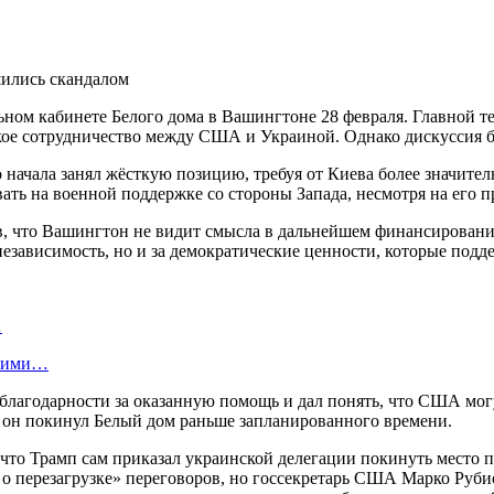
ном кабинете Белого дома в Вашингтоне 28 февраля. Главной те
кое сотрудничество между США и Украиной. Однако дискуссия б
 начала занял жёсткую позицию, требуя от Киева более значите
вать на военной поддержке со стороны Запада, несмотря на его
 что Вашингтон не видит смысла в дальнейшем финансировании 
независимость, но и за демократические ценности, которые подд
…
скими…
благодарности за оказанную помощь и дал понять, что США могу
о он покинул Белый дом раньше запланированного времени.
то Трамп сам приказал украинской делегации покинуть место пе
 о перезагрузке» переговоров, но госсекретарь США Марко Руби