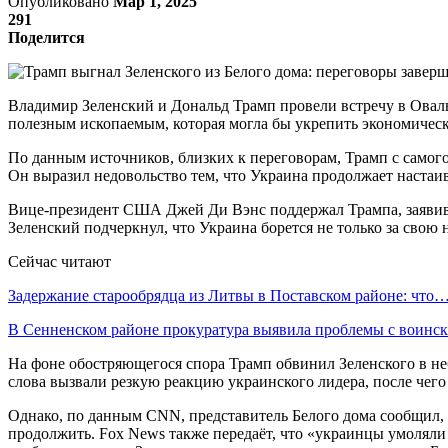
Опубликовано
Мар 1, 2025
291
Поделится
Владимир Зеленский и Дональд Трамп провели встречу в Оваль
полезным ископаемым, которая могла бы укрепить экономичес
По данным источников, близких к переговорам, Трамп с самого
Он выразил недовольство тем, что Украина продолжает настаи
Вице-президент США Джей Ди Вэнс поддержал Трампа, заявив,
Зеленский подчеркнул, что Украина борется не только за свою 
Сейчас читают
Задержание старообрядца из Литвы в Поставском районе: что
В Сенненском районе прокуратура выявила проблемы с воин
На фоне обостряющегося спора Трамп обвинил Зеленского в не
слова вызвали резкую реакцию украинского лидера, после чег
Однако, по данным CNN, представитель Белого дома сообщил, ч
продолжить. Fox News также передаёт, что «украинцы умоляли