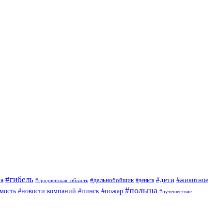
#гибель
#дети
#животное
я
#дальнобойщик
#деньга
#гродненская_область
#польша
мость
#новости компаний
#пинск
#пожар
#путешествие