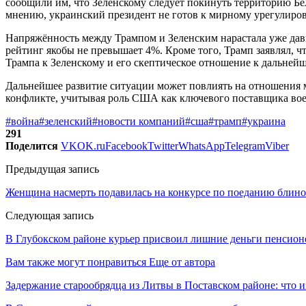
сообщили им, что Зеленскому следует покинуть территорию Бело
мнению, украинский президент не готов к мирному урегулиро
Напряжённость между Трампом и Зеленским нарастала уже давн
рейтинг якобы не превышает 4%. Кроме того, Трамп заявлял, ч
Трампа к Зеленскому и его скептическое отношение к дальней
Дальнейшее развитие ситуации может повлиять на отношения
конфликте, учитывая роль США как ключевого поставщика во
#война
#зеленский
#новости компаний
#сша
#трамп
#украина
291
Поделится
VK
OK.ru
Facebook
Twitter
WhatsApp
Telegram
Viber
Предыдущая запись
Женщина насмерть подавилась на конкурсе по поеданию блин
Следующая запись
В Глубокском районе курьер присвоил лишние деньги пенсионе
Вам также могут понравиться
Еще от автора
Задержание старообрядца из Литвы в Поставском районе: что и