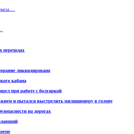
 часы.…
к…
х переходах
горание ликвидировано
икого кабана
шел при работе с болгаркой
жием и пытался выстрелить милиционеру в голову
безопасности на дорогах
радавший
доеме