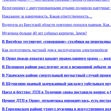
Велогонщику с ампутированными руками подарили наручные
Наказание за навязчивость. Какая ответственность…
Водитель из Брестской области повторно попался пьяным. Ка
Мужчина больше 40 лет собирал кирпичи. Зачем?
В Витебске тестируют «говорящие» столбики на пешеходны
Как подготовить частный дом к эксплуатации электромобиля
В Орше пожар охватил крышу православного храма — воз
В Полоцком районе расследуют дело о незаконной добыче д
В Ушачском районе смертельный несчастный случай произо
В Шумилино пьяный задержанный завладел табельным ору
Наезд и бегство: ДТП в Толочине снова поставило вопрос о 
Ночное ДТП в Орше: легковушка опрокинулась, есть пост
В Городокском районе утонул мужчина в искусственном во