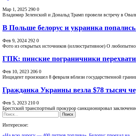
Мар 1, 2025
290
0
Владимир Зеленский и Дональд Трамп провели встречу в Овал
В Польше белорус и украинка попались
Фев 9, 2024
292
0
Фото из открытых источников (иллюстративное) О любопытном
ГПК: пинские пограничники перехвати
Фев 10, 2023
206
0
Инцидент произошел 8 февраля вблизи государственной гран
Гражданка Украины везла $78 тысяч че
Фев 5, 2023
210
0
Брестский транспортный прокурор санкционировал заключение
Интересное:
«На всю дорогу — 400 литров топлива». Белорус проехал на…