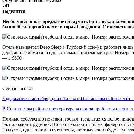
Опубликовано
Июн 16, 2023
241
Поделится
Необычный опыт предлагает получить британская компания
бывшей сланцевой шахте в горах Сноудония. Стоимость ноче
Отель называется Deep Sleep («Глубокий сон») и работает лиш
деревянные домики, а одна занимает подземный грот. Номера об
— в $690.
Сейчас читают
Задержание старообрядца из Литвы в Поставском районе: что
В Сенненском районе прокуратура выявила проблемы с воин
Помимо собственно ночевки, гостям предлагается целое приклю
расположения рудника. По пути выдаются шлем, фонарик и спе
градусов, однако номера утеплены, поэтому гости будут чувств