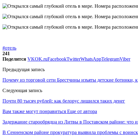
#отель
241
Поделится
VK
OK.ru
Facebook
Twitter
WhatsApp
Telegram
Viber
Предыдущая запись
Почему из торговой сети Брестчины изъяты детские ботинки, 
Следующая запись
Почти 80 тысяч рублей: как белорус лишился таких денег
Вам также могут понравиться
Еще от автора
Задержание старообрядца из Литвы в Поставском районе: что и
В Сенненском районе прокуратура выявила проблемы с воинс