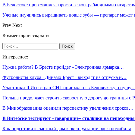
В Белостоке приземлился аэростат с контрабандными сигарета
Ученые научились выращивать новые зубы — препарат может по
Prev
Next
Комментарии закрыты.
Интересное:
Нужна работа? В Бресте пройдет «Электронная ярмарка…
Футболисты клуба «Динамо-Брест» выходят из отпуска и…
Участники II Игр стран СНГ приезжают в Беловежскую пущу
Польша продолжает строить скоростную дорогу до границы с 
В Минобразования оценили перспективу увеличения сроков…
В Витебске тестируют «говорящие» столбики на пешеходны
Как подготовить частный дом к эксплуатации электромобиля