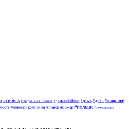
#гибель
#дети
#животное
я
#дальнобойщик
#деньга
#гродненская_область
#польша
мость
#новости компаний
#пинск
#пожар
#путешествие
ринадлежат их законным владельцам.