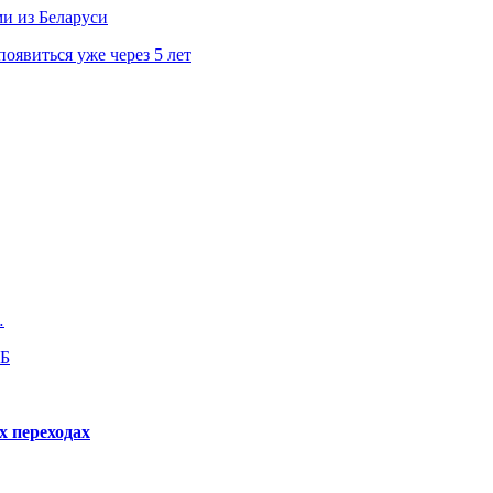
ми из Беларуси
явиться уже через 5 лет
…
РБ
х переходах