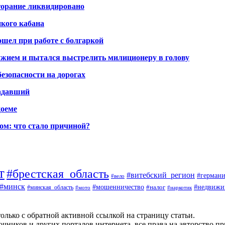
горание ликвидировано
икого кабана
шел при работе с болгаркой
жием и пытался выстрелить милиционеру в голову
безопасности на дорогах
радавший
доеме
ом: что стало причиной?
т
#брестская_область
#витебский_регион
#германи
#вело
#минск
#мошенничество
#налог
#недвижи
#минская_область
#наркотик
#мото
олько с обратной активной ссылкой на страницу статьи.
чников и других порталов интернета, все права на авторство п