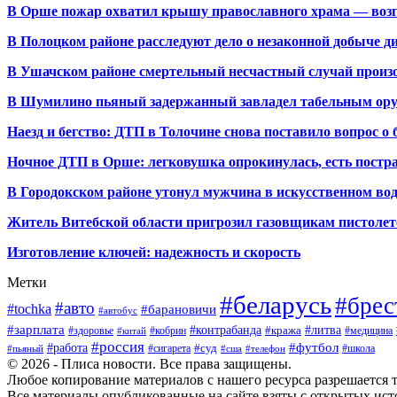
В Орше пожар охватил крышу православного храма — воз
В Полоцком районе расследуют дело о незаконной добыче д
В Ушачском районе смертельный несчастный случай произо
В Шумилино пьяный задержанный завладел табельным ору
Наезд и бегство: ДТП в Толочине снова поставило вопрос о 
Ночное ДТП в Орше: легковушка опрокинулась, есть пост
В Городокском районе утонул мужчина в искусственном во
Житель Витебской области пригрозил газовщикам пистолет
Изготовление ключей: надежность и скорость
Метки
#беларусь
#брес
#авто
#tochka
#барановичи
#автобус
#зарплата
#контрабанда
#литва
#кража
#здоровье
#кобрин
#медицина
#китай
#россия
#футбол
#работа
#суд
#сигарета
#школа
#пьяный
#сша
#телефон
© 2026 - Плиса новости. Все права защищены.
Любое копирование материалов с нашего ресурса разрешается т
Все материалы опубликованные на сайте взяты с открытых исто