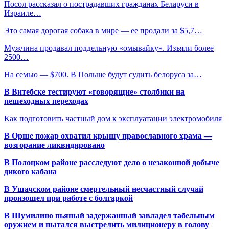
Посол рассказал о пострадавших гражданах Беларуси в
Израиле…
Это самая дорогая собака в мире — ее продали за $5,7…
Мужчина продавал поддельную «омывайку». Изъяли более
2500…
На семью — $700. В Польше будут судить белоруса за…
В Витебске тестируют «говорящие» столбики на
пешеходных переходах
Как подготовить частный дом к эксплуатации электромобиля
В Орше пожар охватил крышу православного храма —
возгорание ликвидировано
В Полоцком районе расследуют дело о незаконной добыче
дикого кабана
В Ушачском районе смертельный несчастный случай
произошел при работе с болгаркой
В Шумилино пьяный задержанный завладел табельным
оружием и пытался выстрелить милиционеру в голову