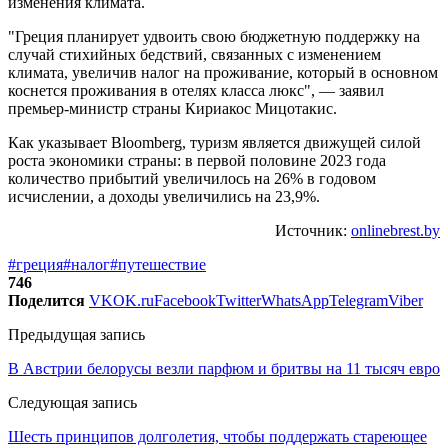
изменения климата.
"Греция планирует удвоить свою бюджетную поддержку на
случай стихийных бедствий, связанных с изменением
климата, увеличив налог на проживание, который в основном
коснется проживания в отелях класса люкс", — заявил
премьер-министр страны Кириакос Мицотакис.
Как указывает Bloomberg, туризм является движущей силой
роста экономики страны: в первой половине 2023 года
количество прибытий увеличилось на 26% в годовом
исчислении, а доходы увеличились на 23,9%.
Источник:
onlinebrest.by
#греция
#налог
#путешествие
746
Поделится
VK
OK.ru
Facebook
Twitter
WhatsApp
Telegram
Viber
Предыдущая запись
В Австрии белорусы везли парфюм и бритвы на 11 тысяч евро
Следующая запись
Шесть принципов долголетия, чтобы поддержать стареющее