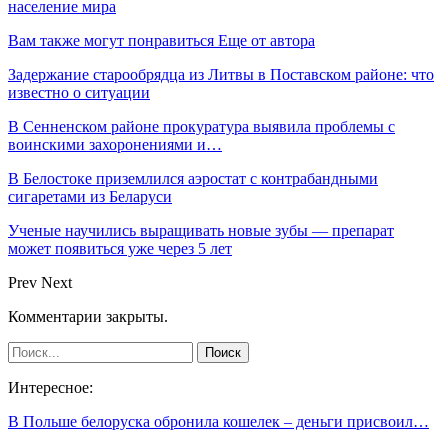
население мира
Вам также могут понравиться
Еще от автора
Задержание старообрядца из Литвы в Поставском районе: что
известно о ситуации
В Сенненском районе прокуратура выявила проблемы с
воинскими захоронениями и…
В Белостоке приземлился аэростат с контрабандными
сигаретами из Беларуси
Ученые научились выращивать новые зубы — препарат
может появиться уже через 5 лет
Prev
Next
Комментарии закрыты.
Интересное:
В Польше белоруска обронила кошелек – деньги присвоил…