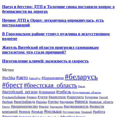
Наезд и бегство: ДТП в Толочине снова поставило вопрос о
безопасности на дорогах
Ночное ДТП в Орше: легковушка опрокинулась, есть
пострадавший
В Городокском районе утонул мужчина в искусственном
водоеме
Житель Витебской области пригрозил газовщикам
пистолетом: что стало причиной?
Изготовление ключей: надежность и скорость
Метки
#беларусь
#авто
#tochka
#барановичи
#автобус
#брест
#брестская_область
#вело
#гибель
#витебский_регион
#германия
#гродненская_область
#зарплата
#дети
#животное
#дальнобойщик
#деньга
#здоровье
#китай
#минск
#контрабанда
#литва
#кража
#кобрин
#медицина
#минская_область
#мошенничество
#налог
#недвижимость
#новости
#наркотик
#мото
#польша
компаний
#пинск
#пожар
#работа
#путешествие
#пьяный
#россия
#футбол
#суд
#сигарета
#школа
#сша