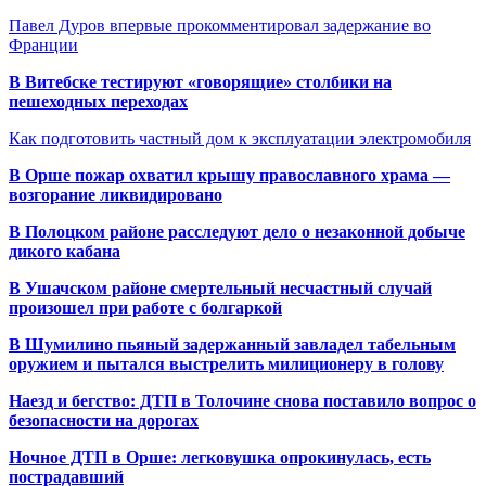
Павел Дуров впервые прокомментировал задержание во
Франции
В Витебске тестируют «говорящие» столбики на
пешеходных переходах
Как подготовить частный дом к эксплуатации электромобиля
В Орше пожар охватил крышу православного храма —
возгорание ликвидировано
В Полоцком районе расследуют дело о незаконной добыче
дикого кабана
В Ушачском районе смертельный несчастный случай
произошел при работе с болгаркой
В Шумилино пьяный задержанный завладел табельным
оружием и пытался выстрелить милиционеру в голову
Наезд и бегство: ДТП в Толочине снова поставило вопрос о
безопасности на дорогах
Ночное ДТП в Орше: легковушка опрокинулась, есть
пострадавший