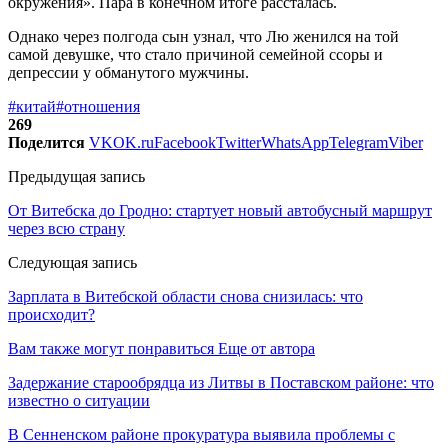
окружения». Пара в конечном итоге рассталась.
Однако через полгода сын узнал, что Лю женился на той
самой девушке, что стало причиной семейной ссоры и
депрессии у обманутого мужчины.
#китай
#отношения
269
Поделится
VK
OK.ru
Facebook
Twitter
WhatsApp
Telegram
Viber
Предыдущая запись
От Витебска до Гродно: стартует новый автобусный маршрут
через всю страну
Следующая запись
Зарплата в Витебской области снова снизилась: что
происходит?
Вам также могут понравиться
Еще от автора
Задержание старообрядца из Литвы в Поставском районе: что
известно о ситуации
В Сенненском районе прокуратура выявила проблемы с