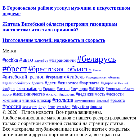
В Городокском районе утонул мужчина в искусственном
водоеме
Житель Витебской области пригрозил газовщикам
пистолетом: что стало причиной?
Изготовление ключей: надежность и скорость
Метки
#беларусь
#авто
#tochka
#барановичи
#автобус
#брест
#брестская_область
#вело
#гибель
#витебский_регион
#германия
#гродненская_область
#зарплата
#дети
#животное
#дальнобойщик
#деньга
#здоровье
#китай
#минск
#контрабанда
#литва
#кража
#кобрин
#медицина
#минская_область
#мошенничество
#налог
#недвижимость
#новости
#наркотик
#мото
#польша
компаний
#пинск
#пожар
#работа
#путешествие
#пьяный
#россия
#футбол
#суд
#сигарета
#школа
#сша
#телефон
© 2026 - Плиса новости. Все права защищены.
Любое копирование материалов с нашего ресурса разрешается
только с обратной активной ссылкой на страницу статьи.
Все материалы опубликованные на сайте взяты с открытых
источников и других порталов интернета, все права на