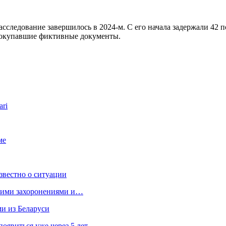
асследование завершилось в 2024-м. С его начала задержали 42
 покупавшие фиктивные документы.
ari
ме
звестно о ситуации
кими захоронениями и…
ми из Беларуси
явиться уже через 5 лет