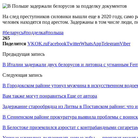
На след преступников силовики вышли еще в 2020 году, само р
человек находятся под арестом. Задержаны в том числе люди,
#беларусь
#подделка
#польша
265
Поделится
VK
OK.ru
Facebook
Twitter
WhatsApp
Telegram
Viber
Предыдущая запись
В Италии задержали двух белорусов и литовца с угнанным Ferr
Следующая запись
В Городокском районе утонул мужчина в искусственном водое
Вам также могут понравиться
Еще от автора
Задержание старообрядца из Литвы в Поставском районе: что и
В Сенненском районе прокуратура выявила проблемы с воинс
В Белостоке приземлился аэростат с контрабандными сигарета
Ученые научились выращивать новые зубы — препарат может по