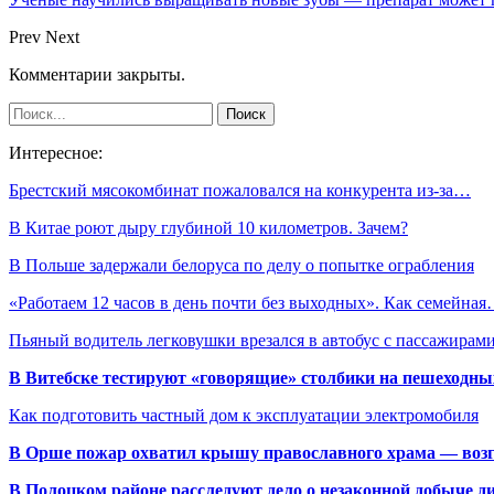
Prev
Next
Комментарии закрыты.
Интересное:
Брестский мясокомбинат пожаловался на конкурента из-за…
В Китае роют дыру глубиной 10 километров. Зачем?
В Польше задержали белоруса по делу о попытке ограбления
«Работаем 12 часов в день почти без выходных». Как семейна
Пьяный водитель легковушки врезался в автобус с пассажира
В Витебске тестируют «говорящие» столбики на пешеходны
Как подготовить частный дом к эксплуатации электромобиля
В Орше пожар охватил крышу православного храма — воз
В Полоцком районе расследуют дело о незаконной добыче д