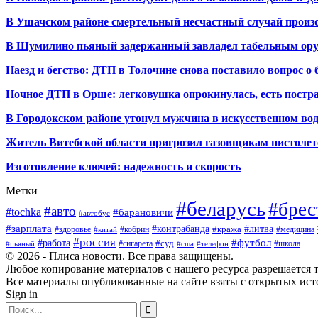
В Ушачском районе смертельный несчастный случай произо
В Шумилино пьяный задержанный завладел табельным ору
Наезд и бегство: ДТП в Толочине снова поставило вопрос о 
Ночное ДТП в Орше: легковушка опрокинулась, есть пост
В Городокском районе утонул мужчина в искусственном во
Житель Витебской области пригрозил газовщикам пистолет
Изготовление ключей: надежность и скорость
Метки
#беларусь
#брес
#авто
#tochka
#барановичи
#автобус
#зарплата
#контрабанда
#литва
#кража
#здоровье
#кобрин
#медицина
#китай
#россия
#футбол
#работа
#суд
#сигарета
#школа
#пьяный
#сша
#телефон
© 2026 - Плиса новости. Все права защищены.
Любое копирование материалов с нашего ресурса разрешается т
Все материалы опубликованные на сайте взяты с открытых исто
Sign in