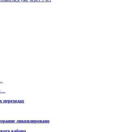
я…
ми…
х переходах
горание ликвидировано
икого кабана