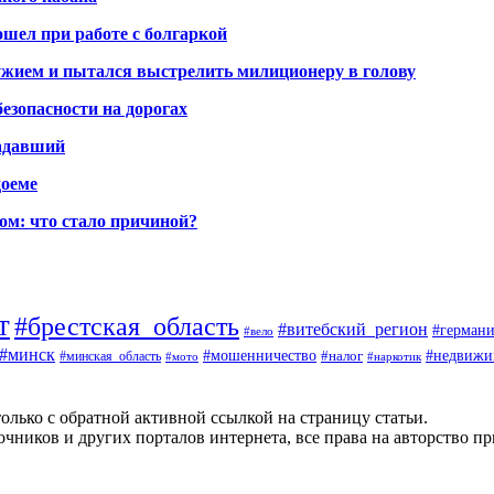
шел при работе с болгаркой
жием и пытался выстрелить милиционеру в голову
безопасности на дорогах
радавший
доеме
ом: что стало причиной?
т
#брестская_область
#витебский_регион
#германи
#вело
#минск
#мошенничество
#налог
#недвижи
#минская_область
#наркотик
#мото
олько с обратной активной ссылкой на страницу статьи.
чников и других порталов интернета, все права на авторство п