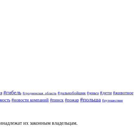
#гибель
#дети
#животное
я
#дальнобойщик
#деньга
#гродненская_область
#польша
мость
#новости компаний
#пинск
#пожар
#путешествие
ринадлежат их законным владельцам.