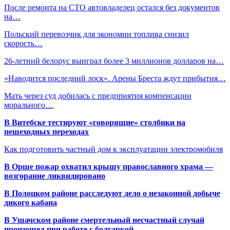
После ремонта на СТО автовладелец остался без документов
на…
Польский перевозчик для экономии топлива снизил
скорость…
26-летний белорус выиграл более 3 миллионов долларов на…
«Наводится последний лоск». Арены Бреста ждут прибытия…
Мать через суд добилась с предприятия компенсации
морального…
В Витебске тестируют «говорящие» столбики на
пешеходных переходах
Как подготовить частный дом к эксплуатации электромобиля
В Орше пожар охватил крышу православного храма —
возгорание ликвидировано
В Полоцком районе расследуют дело о незаконной добыче
дикого кабана
В Ушачском районе смертельный несчастный случай
произошел при работе с болгаркой