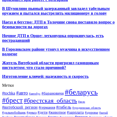
В Шумилино пьяный задержанный завладел табельным
оружием и пытался выстрелить милиционеру в голову
Наезд и бегство: ДТП в Толочине снова поставило вопрос о
безопасности на дорогах
Ночное ДТП в Орше: легковушка опрокинулась, есть
пострадавший
В Городокском районе утонул мужчина в искусственном
водоеме
Житель Витебской области пригрозил газовщикам
пистолетом: что стало причиной?
Изготовление ключей: надежность и скорость
Метки
#беларусь
#авто
#tochka
#барановичи
#автобус
#брест
#брестская_область
#вело
#гибель
#витебский_регион
#германия
#гродненская_область
#зарплата
#дети
#животное
#дальнобойщик
#деньга
#здоровье
#китай
#минск
#контрабанда
#литва