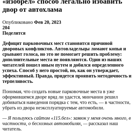
«изобрел» способ легально избавить
двор от автохлама
Опубликовано
Фев 20, 2023
204
Поделится
Дефицит парковочных мест становится причиной
дворовых конфликтов. Автовладельцы ломают копья и
срывают голоса, но это не помогает решить проблему:
дополнительные места не появляются. Один из наших
читателей пошел иным путем и добился определенного
успеха. Способ у него простой, но, как он утверждает,
эффективный. Правда, придется проявить методичность и
терпеливость.
Понимая, что создать новые парковочные места в уже
оформившемся дворе вряд ли удастся, минчанин решил
добиваться наведения порядка с тем, что есть, — в частности,
убрать из двора неэксплуатируемые автомобили.
— Я пользуюсь сайтом «115.бел»: заявок у меня очень много, в
частности, о бесхозных автомобилях, —
рассказал наш
читатель.