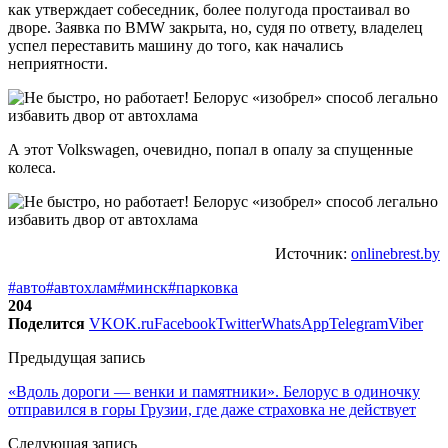
как утверждает собеседник, более полугода простаивал во
дворе. Заявка по BMW закрыта, но, судя по ответу, владелец
успел переставить машину до того, как начались
неприятности.
А этот Volkswagen, очевидно, попал в опалу за спущенные
колеса.
Источник:
onlinebrest.by
#авто
#автохлам
#минск
#парковка
204
Поделится
VK
OK.ru
Facebook
Twitter
WhatsApp
Telegram
Viber
Предыдущая запись
«Вдоль дороги — венки и памятники». Белорус в одиночку
отправился в горы Грузии, где даже страховка не действует
Следующая запись