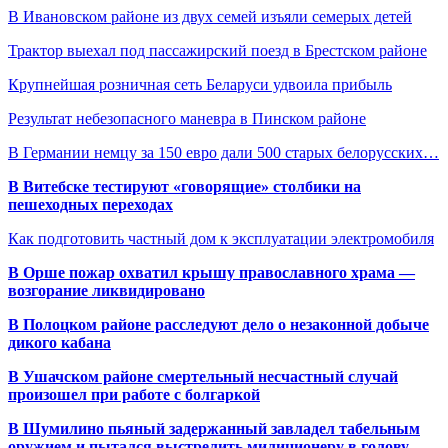
В Ивановском районе из двух семей изъяли семерых детей
Трактор выехал под пассажирский поезд в Брестском районе
Крупнейшая розничная сеть Беларуси удвоила прибыль
Результат небезопасного маневра в Пинском районе
В Германии немцу за 150 евро дали 500 старых белорусских…
В Витебске тестируют «говорящие» столбики на
пешеходных переходах
Как подготовить частный дом к эксплуатации электромобиля
В Орше пожар охватил крышу православного храма —
возгорание ликвидировано
В Полоцком районе расследуют дело о незаконной добыче
дикого кабана
В Ушачском районе смертельный несчастный случай
произошел при работе с болгаркой
В Шумилино пьяный задержанный завладел табельным
оружием и пытался выстрелить милиционеру в голову