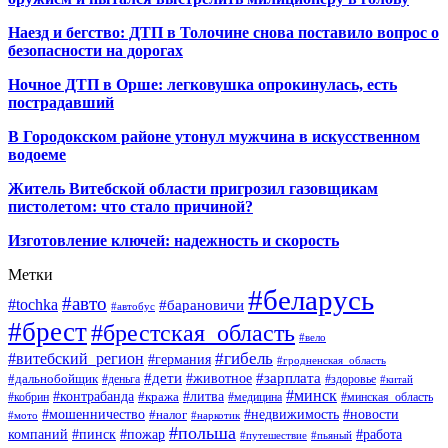
Наезд и бегство: ДТП в Толочине снова поставило вопрос о
безопасности на дорогах
Ночное ДТП в Орше: легковушка опрокинулась, есть
пострадавший
В Городокском районе утонул мужчина в искусственном
водоеме
Житель Витебской области пригрозил газовщикам
пистолетом: что стало причиной?
Изготовление ключей: надежность и скорость
Метки
#беларусь
#авто
#tochka
#барановичи
#автобус
#брест
#брестская_область
#вело
#гибель
#витебский_регион
#германия
#гродненская_область
#зарплата
#дети
#животное
#дальнобойщик
#деньга
#здоровье
#китай
#минск
#контрабанда
#литва
#кража
#кобрин
#медицина
#минская_область
#мошенничество
#налог
#недвижимость
#новости
#наркотик
#мото
#польша
компаний
#пинск
#пожар
#работа
#путешествие
#пьяный