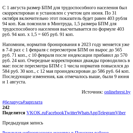
С 1 августа размер БПМ для трудоспособного населения был
скорректирован и установлен с учетом цен июня. По 31
октября включительно этот показатель будет равен 403 рубля
94 коп. Как пояснили в Минтруда, 1,5 размера БПМ для
трудоспособного населения высчитывается по формуле 403
руб. 94 коп. х 1,5 = 605 руб. 91 коп.
Напомним, норматив бронирования в 2023 году меняется уже
в 7-й раз: с 1 февраля с пересмотром БПМ он вырос до 565
руб. 71 коп., с 10 февраля после индексации прибавил до 570
руб. 24 коп. Очередные корректировки дважды проводились в
мае: после пересмотра БПМ с 1 числа норматив повысился до
584 руб. 30 коп., с 12 мая проиндексирован до 586 руб. 64 коп.
Последующие изменения, как отмечалось выше, были 9 июня
и 1 августа.
Источник:
onlinebrest.by
#беларусь
#зарплата
242
Поделится
VK
OK.ru
Facebook
Twitter
WhatsApp
Telegram
Viber
Предыдущая запись
Результат небезопасного маневра в Пинском районе