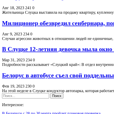
Авг 18, 2023
241
0
Жительница Слуцка выставила на продажу квартиру, купленную
Милиционер обезвредил сенбернара, по
Авг 9, 2023
234
0
Случаи агрессии животных в отношении людей не единичные, 
В Слуцке 12-летняя девочка мыла окно
Мар 31, 2023
234
0
Подробности рассказывает «Слуцкий край»: В отдел внутрен
Белорус в автобусе съел свой поддельны
Фев 19, 2023
230
0
На этой неделе в Слуцке кондуктор автопарка, которая работа
Интересное:
В Беларуси с 28 по 30 марта пройдет плановая проверка…