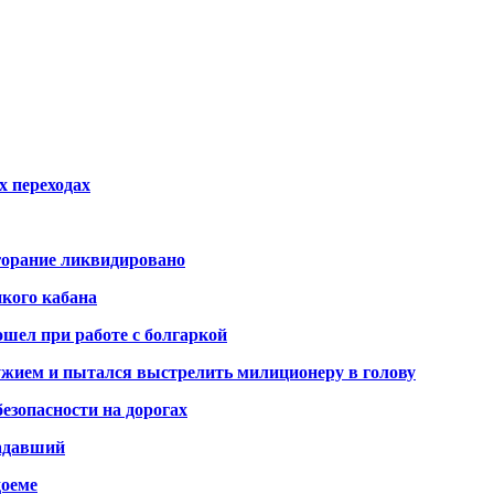
х переходах
горание ликвидировано
икого кабана
шел при работе с болгаркой
жием и пытался выстрелить милиционеру в голову
безопасности на дорогах
радавший
доеме