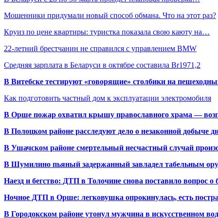
Мошенники придумали новый способ обмана. Что на этот раз?
Круиз по цене квартиры: туристка показала свою каюту на…
22-летний брестчанин не справился с управлением BMW
Средняя зарплата в Беларуси в октябре составила Br1971,2
В Витебске тестируют «говорящие» столбики на пешеходны
Как подготовить частный дом к эксплуатации электромобиля
В Орше пожар охватил крышу православного храма — воз
В Полоцком районе расследуют дело о незаконной добыче д
В Ушачском районе смертельный несчастный случай произо
В Шумилино пьяный задержанный завладел табельным ору
Наезд и бегство: ДТП в Толочине снова поставило вопрос о 
Ночное ДТП в Орше: легковушка опрокинулась, есть пост
В Городокском районе утонул мужчина в искусственном во