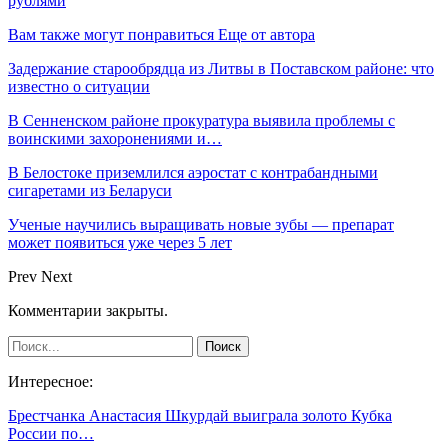
рублями
Вам также могут понравиться
Еще от автора
Задержание старообрядца из Литвы в Поставском районе: что
известно о ситуации
В Сенненском районе прокуратура выявила проблемы с
воинскими захоронениями и…
В Белостоке приземлился аэростат с контрабандными
сигаретами из Беларуси
Ученые научились выращивать новые зубы — препарат
может появиться уже через 5 лет
Prev
Next
Комментарии закрыты.
Интересное:
Брестчанка Анастасия Шкурдай выиграла золото Кубка
России по…