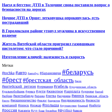
Наезд и бегство: ДТП в Толочине снова поставило вопрос о
безопасности на дорогах
Ночное ДТП в Орше: легковушка опрокинулась, есть
пострадавший
В Городокском районе утонул мужчина в искусственном
водоеме
Житель Витебской области пригрозил газовщикам
пистолетом: что стало причиной?
Изготовление ключей: надежность и скорость
Метки
#беларусь
#авто
#tochka
#барановичи
#автобус
#брест
#брестская_область
#вело
#гибель
#витебский_регион
#германия
#гродненская_область
#зарплата
#дети
#животное
#дальнобойщик
#деньга
#здоровье
#китай
#минск
#контрабанда
#литва
#кража
#кобрин
#медицина
#минская_область
#мошенничество
#налог
#недвижимость
#новости
#наркотик
#мото
#польша
компаний
#пинск
#пожар
#работа
#путешествие
#пьяный
#россия
#футбол
#суд
#сигарета
#школа
#сша
#телефон