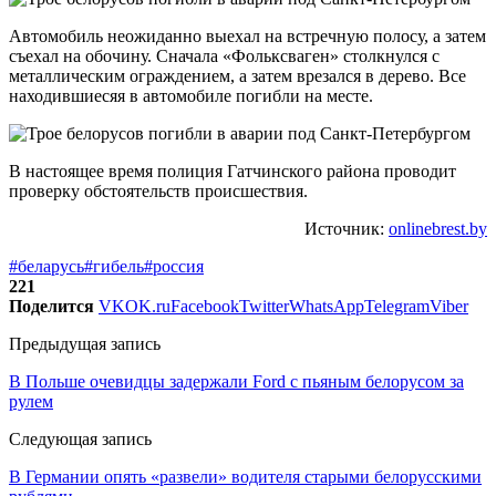
Автомобиль неожиданно выехал на встречную полосу, а затем
съехал на обочину. Сначала «Фольксваген» столкнулся с
металлическим ограждением, а затем врезался в дерево. Все
находившиесяя в автомобиле погибли на месте.
В настоящее время полиция Гатчинского района проводит
проверку обстоятельств происшествия.
Источник:
onlinebrest.by
#беларусь
#гибель
#россия
221
Поделится
VK
OK.ru
Facebook
Twitter
WhatsApp
Telegram
Viber
Предыдущая запись
В Польше очевидцы задержали Ford c пьяным белорусом за
рулем
Следующая запись
В Германии опять «развели» водителя старыми белорусскими