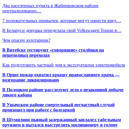
Два населенных пункта в Жабинковском районе
централизованно…
7 положительных привычек, которые могут нанести вред…
В Беларуси девушка переделала свой Volkswagen Touran в…
Чем опасен золотарник?
В Витебске тестируют «говорящие» столбики на
пешеходных переходах
Как подготовить частный дом к эксплуатации электромобиля
В Орше пожар охватил крышу православного храма —
возгорание ликвидировано
В Полоцком районе расследуют дело о незаконной добыче
дикого кабана
В Ушачском районе смертельный несчастный случай
произошел при работе с болгаркой
В Шумилино пьяный задержанный завладел табельным
оружием и пытался выстрелить милиционеру в голову