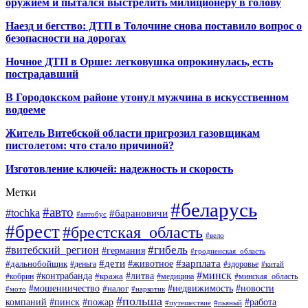
оружием и пытался выстрелить милиционеру в голову
Наезд и бегство: ДТП в Толочине снова поставило вопрос о
безопасности на дорогах
Ночное ДТП в Орше: легковушка опрокинулась, есть
пострадавший
В Городокском районе утонул мужчина в искусственном
водоеме
Житель Витебской области пригрозил газовщикам
пистолетом: что стало причиной?
Изготовление ключей: надежность и скорость
Метки
#беларусь
#авто
#tochka
#барановичи
#автобус
#брест
#брестская_область
#вело
#гибель
#витебский_регион
#германия
#гродненская_область
#зарплата
#дети
#животное
#дальнобойщик
#деньга
#здоровье
#китай
#минск
#контрабанда
#литва
#кража
#кобрин
#медицина
#минская_область
#мошенничество
#налог
#недвижимость
#новости
#наркотик
#мото
#польша
компаний
#пинск
#пожар
#работа
#путешествие
#пьяный