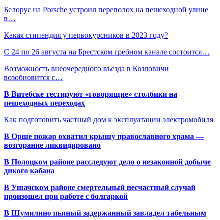
Белорус на Porsche устроил переполох на пешеходной улице
в…
Какая стипендия у первокурсников в 2023 году?
С 24 по 26 августа на Брестском гребном канале состоится…
Возможность внеочередного въезда в Козловичи
возобновится с…
В Витебске тестируют «говорящие» столбики на
пешеходных переходах
Как подготовить частный дом к эксплуатации электромобиля
В Орше пожар охватил крышу православного храма —
возгорание ликвидировано
В Полоцком районе расследуют дело о незаконной добыче
дикого кабана
В Ушачском районе смертельный несчастный случай
произошел при работе с болгаркой
В Шумилино пьяный задержанный завладел табельным