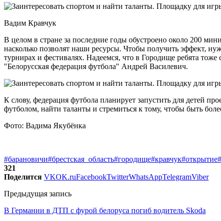
Вадим Кравчук
В целом в стране за последние годы обустроено около 200 ми
насколько позволят наши ресурсы. Чтобы получить эффект, нуж
турнирах и фестивалях. Надеемся, что в Городище ребята тоже
"Белорусская федерация футбола" Андрей Василевич.
К слову, федерация футбола планирует запустить для детей пр
футболом, найти таланты и стремиться к тому, чтобы быть бо
Фото: Вадима Якубёнка
#барановичи
#брестская_область
#городище
#кравчук
#открытие
321
Поделится
VK
OK.ru
Facebook
Twitter
WhatsApp
Telegram
Viber
Предыдущая запись
В Германии в ДТП с фурой белоруса погиб водитель Skoda