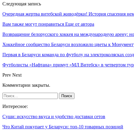
Следующая запись
Очередная жертва витебской живодёрки! История спасения не
Вам также могут понравиться
Еще от автора
Возвращение белорусского хоккея на международную арену: 
Хоккейное сообщество Беларуси возложило цветы к Монумен
Первая в Беларуси команда по футболу на электроколясках соз
Футболисты «Нафтана» примут «МЛ Витебск» в четвертом тур
Prev
Next
Комментарии закрыты.
Интересное:
Суши: искусство вкуса и удобство доставки сетов
Что Китай покупает у Беларуси: топ-10 товарных позиций