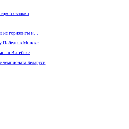
мецкой овчарки
новые горизонты и…
ту Победы в Минске
дана в Витебске
е чемпионата Беларуси