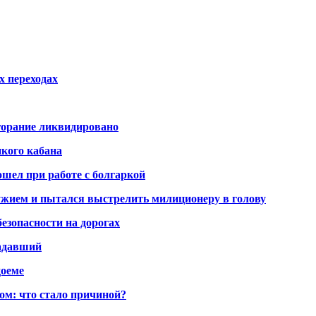
х переходах
горание ликвидировано
икого кабана
шел при работе с болгаркой
жием и пытался выстрелить милиционеру в голову
безопасности на дорогах
радавший
доеме
ом: что стало причиной?