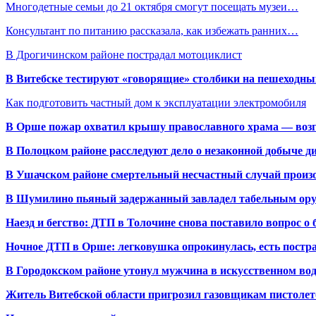
Многодетные семьи до 21 октября смогут посещать музеи…
Консультант по питанию рассказала, как избежать ранних…
В Дрогичинском районе пострадал мотоциклист
В Витебске тестируют «говорящие» столбики на пешеходны
Как подготовить частный дом к эксплуатации электромобиля
В Орше пожар охватил крышу православного храма — воз
В Полоцком районе расследуют дело о незаконной добыче д
В Ушачском районе смертельный несчастный случай произо
В Шумилино пьяный задержанный завладел табельным ору
Наезд и бегство: ДТП в Толочине снова поставило вопрос о 
Ночное ДТП в Орше: легковушка опрокинулась, есть пост
В Городокском районе утонул мужчина в искусственном во
Житель Витебской области пригрозил газовщикам пистолет