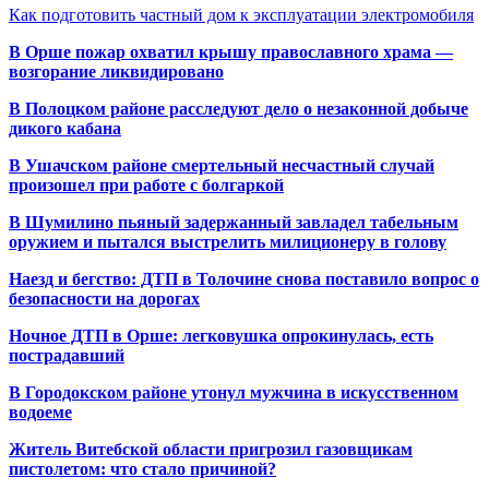
Как подготовить частный дом к эксплуатации электромобиля
В Орше пожар охватил крышу православного храма —
возгорание ликвидировано
В Полоцком районе расследуют дело о незаконной добыче
дикого кабана
В Ушачском районе смертельный несчастный случай
произошел при работе с болгаркой
В Шумилино пьяный задержанный завладел табельным
оружием и пытался выстрелить милиционеру в голову
Наезд и бегство: ДТП в Толочине снова поставило вопрос о
безопасности на дорогах
Ночное ДТП в Орше: легковушка опрокинулась, есть
пострадавший
В Городокском районе утонул мужчина в искусственном
водоеме
Житель Витебской области пригрозил газовщикам
пистолетом: что стало причиной?