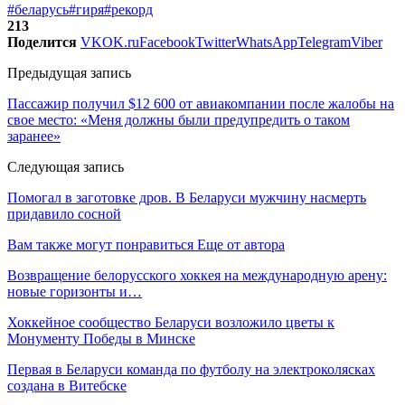
#беларусь
#гиря
#рекорд
213
Поделится
VK
OK.ru
Facebook
Twitter
WhatsApp
Telegram
Viber
Предыдущая запись
Пассажир получил $12 600 от авиакомпании после жалобы на
свое место: «Меня должны были предупредить о таком
заранее»
Следующая запись
Помогал в заготовке дров. В Беларуси мужчину насмерть
придавило сосной
Вам также могут понравиться
Еще от автора
Возвращение белорусского хоккея на международную арену:
новые горизонты и…
Хоккейное сообщество Беларуси возложило цветы к
Монументу Победы в Минске
Первая в Беларуси команда по футболу на электроколясках
создана в Витебске