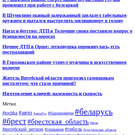
произошел при работе с болгаркой
В Шумилино пьяный задержанный завладел табельным
оружием и пытался выстрелить милиционеру в голову
Наезд и бегство: ДТП в Толочине снова поставило вопрос о
безопасности на дорогах
Ночное ДТП в Орше: легковушка опрокинулась, есть
пострадавший
В Городокском районе утонул мужчина в искусственном
водоеме
Житель Витебской области пригрозил газовщикам
пистолетом: что стало причиной?
Изготовление ключей: надежность и скорость
Метки
#беларусь
#авто
#tochka
#барановичи
#автобус
#брест
#брестская_область
#вело
#гибель
#витебский_регион
#германия
#гродненская_область
#зарплата
#дети
#животное