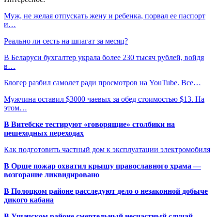
Муж, не желая отпускать жену и ребенка, порвал ее паспорт
и…
Реально ли сесть на шпагат за месяц?
В Беларуси бухгалтер украла более 230 тысяч рублей, войдя
в…
Блогер разбил самолет ради просмотров на YouTube. Все…
Мужчина оставил $3000 чаевых за обед стоимостью $13. На
этом…
В Витебске тестируют «говорящие» столбики на
пешеходных переходах
Как подготовить частный дом к эксплуатации электромобиля
В Орше пожар охватил крышу православного храма —
возгорание ликвидировано
В Полоцком районе расследуют дело о незаконной добыче
дикого кабана
В Ушачском районе смертельный несчастный случай