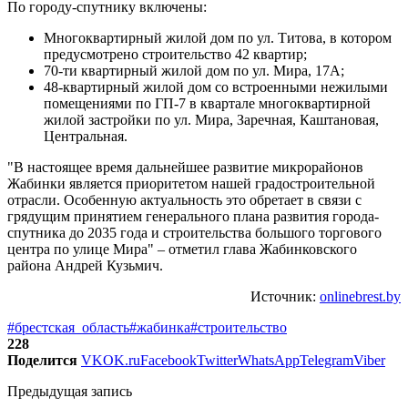
По городу-спутнику включены:
Многоквартирный жилой дом по ул. Титова, в котором
предусмотрено строительство 42 квартир;
70-ти квартирный жилой дом по ул. Мира, 17А;
48-квартирный жилой дом со встроенными нежилыми
помещениями по ГП-7 в квартале многоквартирной
жилой застройки по ул. Мира, Заречная, Каштановая,
Центральная.
"В настоящее время дальнейшее развитие микрорайонов
Жабинки является приоритетом нашей градостроительной
отрасли. Особенную актуальность это обретает в связи с
грядущим принятием генерального плана развития города-
спутника до 2035 года и строительства большого торгового
центра по улице Мира" – отметил глава Жабинковского
района Андрей Кузьмич.
Источник:
onlinebrest.by
#брестская_область
#жабинка
#строительство
228
Поделится
VK
OK.ru
Facebook
Twitter
WhatsApp
Telegram
Viber
Предыдущая запись