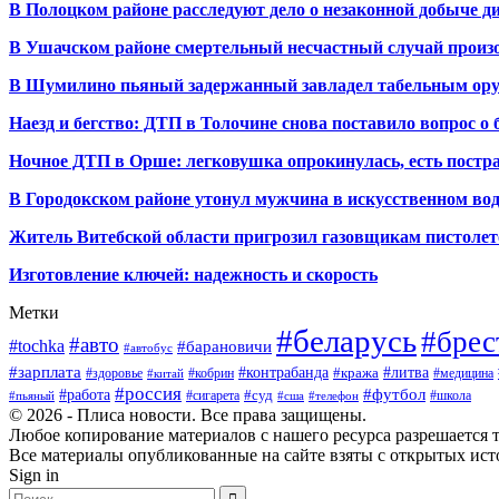
В Полоцком районе расследуют дело о незаконной добыче д
В Ушачском районе смертельный несчастный случай произо
В Шумилино пьяный задержанный завладел табельным ору
Наезд и бегство: ДТП в Толочине снова поставило вопрос о 
Ночное ДТП в Орше: легковушка опрокинулась, есть пост
В Городокском районе утонул мужчина в искусственном во
Житель Витебской области пригрозил газовщикам пистолет
Изготовление ключей: надежность и скорость
Метки
#беларусь
#брес
#авто
#tochka
#барановичи
#автобус
#зарплата
#контрабанда
#литва
#кража
#здоровье
#кобрин
#медицина
#китай
#россия
#футбол
#работа
#суд
#сигарета
#школа
#пьяный
#сша
#телефон
© 2026 - Плиса новости. Все права защищены.
Любое копирование материалов с нашего ресурса разрешается т
Все материалы опубликованные на сайте взяты с открытых исто
Sign in