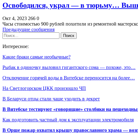
Освободился, украл — в тюрьму… Выш
Окт 4, 2023
266
0
Часы стоимостью 900 рублей похитили из ремонтной мастерск
Предыдущие сообщения
Интересное:
Какие браки самые необычные?
Рыбак в одиночку выловил гигантского сома — похоже, это…
Отключение горячей воды в Витебске переносится на более…
На Светлогорском ЦКК произошло ЧП
В Беларуси отцы стали чаще уходить в декрет
В Витебске тестируют «говорящие» столбики на пешеходны
Как подготовить частный дом к эксплуатации электромобиля
В Орше пожар охватил крышу православного храма — воз