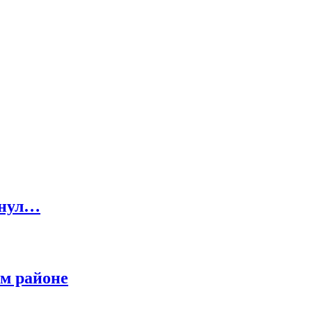
инул…
м районе