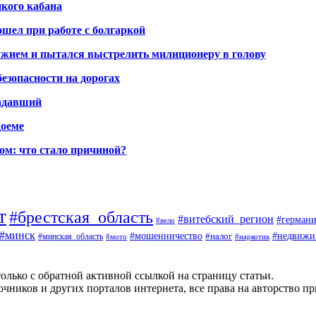
икого кабана
шел при работе с болгаркой
жием и пытался выстрелить милиционеру в голову
безопасности на дорогах
радавший
доеме
ом: что стало причиной?
т
#брестская_область
#витебский_регион
#германи
#вело
#минск
#мошенничество
#налог
#недвижи
#минская_область
#наркотик
#мото
олько с обратной активной ссылкой на страницу статьи.
чников и других порталов интернета, все права на авторство п