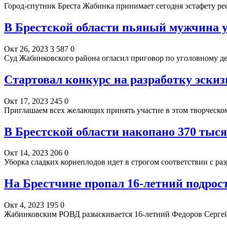
Город-спутник Бреста Жабинка принимает сегодня эстафету 
В Брестской области пьяный мужчина у
Окт 26, 2023
3 587
0
Суд Жабинковского района огласил приговор по уголовному д
Стартовал конкурс на разработку эскиз
Окт 17, 2023
245
0
Приглашаем всех желающих принять участие в этом творческом
В Брестской области накопано 370 тыс
Окт 14, 2023
206
0
Уборка сладких корнеплодов идет в строгом соответствии с ра
На Брестчине пропал 16-летний подрос
Окт 4, 2023
195
0
Жабинковским РОВД разыскивается 16-летний Федоров Сергей