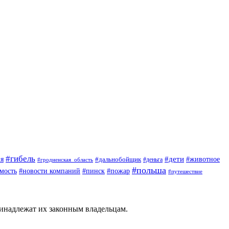
#гибель
#дети
#животное
я
#дальнобойщик
#деньга
#гродненская_область
#польша
мость
#новости компаний
#пинск
#пожар
#путешествие
ринадлежат их законным владельцам.