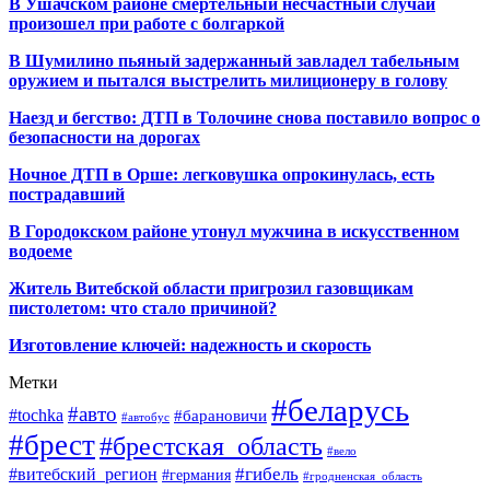
В Ушачском районе смертельный несчастный случай
произошел при работе с болгаркой
В Шумилино пьяный задержанный завладел табельным
оружием и пытался выстрелить милиционеру в голову
Наезд и бегство: ДТП в Толочине снова поставило вопрос о
безопасности на дорогах
Ночное ДТП в Орше: легковушка опрокинулась, есть
пострадавший
В Городокском районе утонул мужчина в искусственном
водоеме
Житель Витебской области пригрозил газовщикам
пистолетом: что стало причиной?
Изготовление ключей: надежность и скорость
Метки
#беларусь
#авто
#tochka
#барановичи
#автобус
#брест
#брестская_область
#вело
#гибель
#витебский_регион
#германия
#гродненская_область