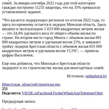
семей. За январь-сентябрь 2022 года для этой категории
граждан построено 11231 квартира, что на 35% превысило
установленное задание.
"Что касается лидирующих регионов по итогам 2022 года, то
здесь по-прежнему остается в лидерах Минская область. Здесь
введено в эксплуатацию 1 033 000 квадратных метров жилья
— это 24,4% удельного веса от общего объема жилья по
стране. На втором месте город Минск с объемом жилья 891
000 квадратных метров и удельным весом 21%, и замыкает
тройку лидеров Брестская область с объемом жилья 655 000
квадратных метров и удельным весом 15,5%", — привела
цифры Василючек.
Еще она добавила, что Минская и Брестская области
лидируют и по строительству жилья для многодетных семей.
Источник:
onlinebrest.by
#брестская_область
#строительство
251
Поделится
VK
OK.ru
Facebook
Twitter
WhatsApp
Telegram
Viber
Предыдущая запись