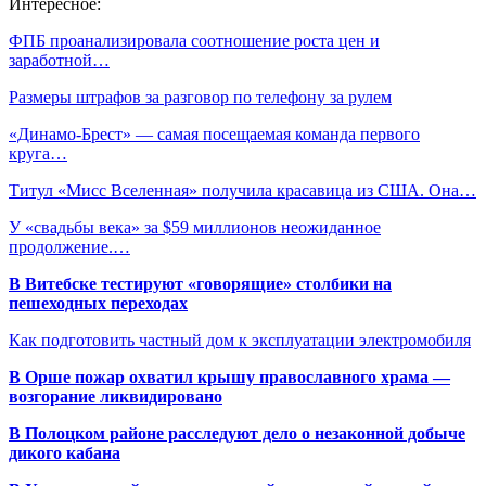
Интересное:
ФПБ проанализировала соотношение роста цен и
заработной…
Размеры штрафов за разговор по телефону за рулем
«Динамо-Брест» — самая посещаемая команда первого
круга…
Титул «Мисс Вселенная» получила красавица из США. Она…
У «свадьбы века» за $59 миллионов неожиданное
продолжение.…
В Витебске тестируют «говорящие» столбики на
пешеходных переходах
Как подготовить частный дом к эксплуатации электромобиля
В Орше пожар охватил крышу православного храма —
возгорание ликвидировано
В Полоцком районе расследуют дело о незаконной добыче
дикого кабана