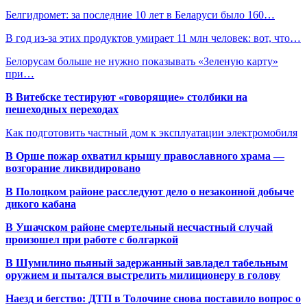
Белгидромет: за последние 10 лет в Беларуси было 160…
В год из-за этих продуктов умирает 11 млн человек: вот, что…
Белорусам больше не нужно показывать «Зеленую карту»
при…
В Витебске тестируют «говорящие» столбики на
пешеходных переходах
Как подготовить частный дом к эксплуатации электромобиля
В Орше пожар охватил крышу православного храма —
возгорание ликвидировано
В Полоцком районе расследуют дело о незаконной добыче
дикого кабана
В Ушачском районе смертельный несчастный случай
произошел при работе с болгаркой
В Шумилино пьяный задержанный завладел табельным
оружием и пытался выстрелить милиционеру в голову
Наезд и бегство: ДТП в Толочине снова поставило вопрос о