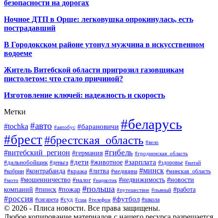
безопасности на дорогах
Ночное ДТП в Орше: легковушка опрокинулась, есть
пострадавший
В Городокском районе утонул мужчина в искусственном
водоеме
Житель Витебской области пригрозил газовщикам
пистолетом: что стало причиной?
Изготовление ключей: надежность и скорость
Метки
#беларусь
#авто
#tochka
#барановичи
#автобус
#брест
#брестская_область
#вело
#гибель
#витебский_регион
#германия
#гродненская_область
#зарплата
#дети
#животное
#дальнобойщик
#деньга
#здоровье
#китай
#минск
#контрабанда
#литва
#кража
#кобрин
#медицина
#минская_область
#мошенничество
#налог
#недвижимость
#новости
#наркотик
#мото
#польша
компаний
#пинск
#пожар
#работа
#путешествие
#пьяный
#россия
#футбол
#суд
#сигарета
#школа
#сша
#телефон
© 2026 - Плиса новости. Все права защищены.
Любое копирование материалов с нашего ресурса разрешается