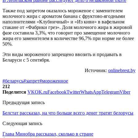
В Лепельском районе расследуют дело о незаконной охоте
Также под запретом оказалось мороженое с заменителем
молочного жира с ароматом банана с фруктово-ягодными
наполнителями «Клубничный» и «Из киви» в вафельном
стакане от «Фабрики грез». Доля молочного жира в жировой
фазе составила 3,3%, что говорит про замещение молочного
жира его заменителем в количестве 96,7% при норме не более
50%.
Эти виды мороженого запрещено ввозить и продавать в
Беларуси с 5 сентября.
Источник:
onlinebrest.by
#беларусь
#запрет
#мороженное
212
Поделится
VK
OK.ru
Facebook
Twitter
WhatsApp
Telegram
Viber
Предыдущая запись
Белстат рассказал, на что больше всего денег тратят белорусы
Следующая запись
Глава Минобра рассказал, сколько в стране