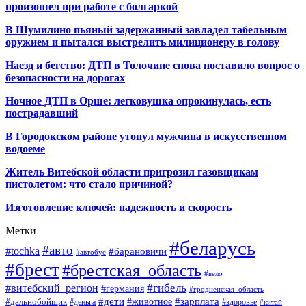
произошел при работе с болгаркой
В Шумилино пьяный задержанный завладел табельным
оружием и пытался выстрелить милиционеру в голову
Наезд и бегство: ДТП в Толочине снова поставило вопрос о
безопасности на дорогах
Ночное ДТП в Орше: легковушка опрокинулась, есть
пострадавший
В Городокском районе утонул мужчина в искусственном
водоеме
Житель Витебской области пригрозил газовщикам
пистолетом: что стало причиной?
Изготовление ключей: надежность и скорость
Метки
#беларусь
#авто
#tochka
#барановичи
#автобус
#брест
#брестская_область
#вело
#гибель
#витебский_регион
#германия
#гродненская_область
#зарплата
#дети
#животное
#дальнобойщик
#деньга
#здоровье
#китай