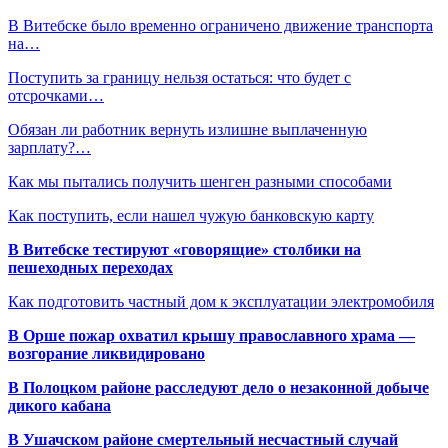
В Витебске было временно ограничено движение транспорта
на…
Поступить за границу нельзя остаться: что будет с
отсрочками…
Обязан ли работник вернуть излишне выплаченную
зарплату?…
Как мы пытались получить шенген разными способами
Как поступить, если нашел чужую банковскую карту
В Витебске тестируют «говорящие» столбики на
пешеходных переходах
Как подготовить частный дом к эксплуатации электромобиля
В Орше пожар охватил крышу православного храма —
возгорание ликвидировано
В Полоцком районе расследуют дело о незаконной добыче
дикого кабана
В Ушачском районе смертельный несчастный случай