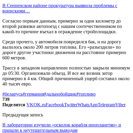
В Сенненском районе прокуратура выявила проблемы с
воинскими…
Согласно первым данным, примерно за один километр до
второй развязки автопоезд с нашим соотечественником по
какой-то причине въехал в ограждение стройплощадки.
Среди прочего, у автомобиля повредился бак, и на дорогу
вылилось около 200 литров топлива. Его «разъездили» по
дороге другие участники движения на расстояние примерно
600 метров.
Трассу в западном направлении полностью закрыли минимум
до 05:30. Организовали объезд. И все же возник затор
примерно в 4 км. Общий причиненный ущерб составил около
40 тысяч евро.
#беларусь
#германия
#дальнобойщик
#топливо
739
Поделится
VK
OK.ru
Facebook
Twitter
WhatsApp
Telegram
Viber
Предыдущая запись
В лаборатории изучили «осколок корабля инопланетян» и
пришли к неутешительным выводам