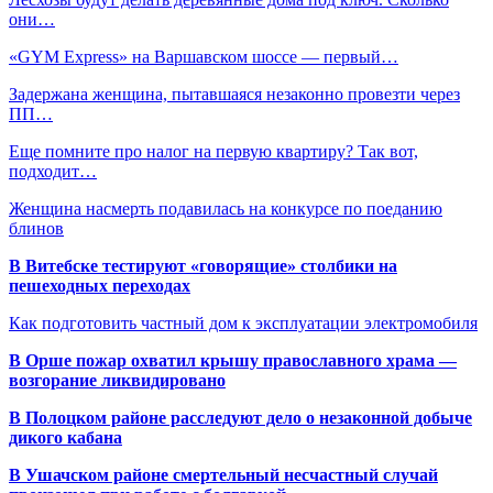
они…
«GYM Express» на Варшавском шоссе — первый…
Задержана женщина, пытавшаяся незаконно провезти через
ПП…
Еще помните про налог на первую квартиру? Так вот,
подходит…
Женщина насмерть подавилась на конкурсе по поеданию
блинов
В Витебске тестируют «говорящие» столбики на
пешеходных переходах
Как подготовить частный дом к эксплуатации электромобиля
В Орше пожар охватил крышу православного храма —
возгорание ликвидировано
В Полоцком районе расследуют дело о незаконной добыче
дикого кабана
В Ушачском районе смертельный несчастный случай