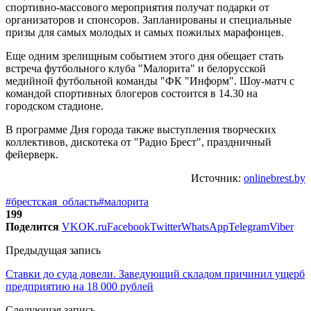
спортивно-массового мероприятия получат подарки от
организаторов и спонсоров. Запланированы и специальные
призы для самых молодых и самых пожилых марафонцев.
Еще одним зрелищным событием этого дня обещает стать
встреча футбольного клуба "Малорита" и белорусской
медийной футбольной команды "ФК "Информ". Шоу-матч с
командой спортивных блогеров состоится в 14.30 на
городском стадионе.
В программе Дня города также выступления творческих
коллективов, дискотека от "Радио Брест", праздничный
фейерверк.
Источник:
onlinebrest.by
#брестская_область
#малорита
199
Поделится
VK
OK.ru
Facebook
Twitter
WhatsApp
Telegram
Viber
Предыдущая запись
Ставки до суда довели. Заведующий складом причинил ущерб
предприятию на 18 000 рублей
Следующая запись