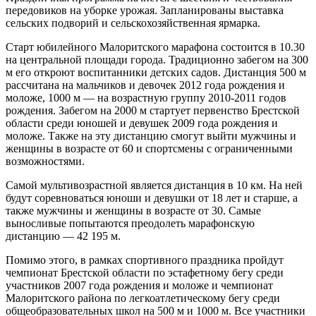
передовиков на уборке урожая. Запланированы выставка
сельских подворий и сельскохозяйственная ярмарка.
Старт юбилейного Малоритского марафона состоится в 10.30
на центральной площади города. Традиционно забегом на 300
м его откроют воспитанники детских садов. Дистанция 500 м
рассчитана на мальчиков и девочек 2012 года рождения и
моложе, 1000 м — на возрастную группу 2010-2011 годов
рождения. Забегом на 2000 м стартует первенство Брестской
области среди юношей и девушек 2009 года рождения и
моложе. Также на эту дистанцию смогут выйти мужчины и
женщины в возрасте от 60 и спортсмены с ограниченными
возможностями.
Самой мультивозрастной является дистанция в 10 км. На ней
будут соревноваться юноши и девушки от 18 лет и старше, а
также мужчины и женщины в возрасте от 30. Самые
выносливые попытаются преодолеть марафонскую
дистанцию — 42 195 м.
Помимо этого, в рамках спортивного праздника пройдут
чемпионат Брестской области по эстафетному бегу среди
участников 2007 года рождения и моложе и чемпионат
Малоритского района по легкоатлетическому бегу среди
общеобразовательных школ на 500 м и 1000 м. Все участники