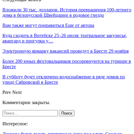
Вложили 30 тыс. долларов. История превращения 100-летнего
дома в белорусской Швейцарии в родовое гнездо
Вам также могут понравиться
Еще от автора
Куда сходить в Витебске 25–26 июля: театральное закулисье,
авангард и прогулки у…
Электронную ярмарку вакансий проведут в Бресте 29 ноября
Более 200 юных фехтовальщиков посоревнуются на турнире в
Бресте
В субботу будет отключено водоснабжение в ряде домов по
улице Сябровской в Бресте
Prev
Next
Комментарии закрыты.
Интересное:
Лесхозы будут делать деревянные дома под ключ. Сколько