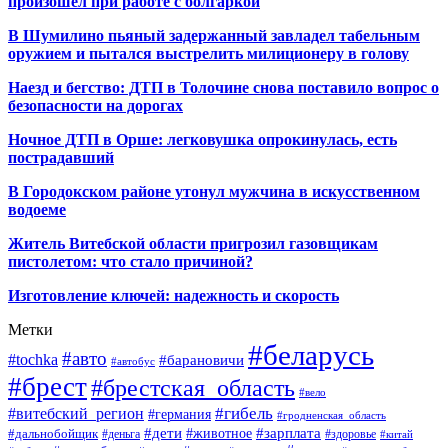
произошел при работе с болгаркой
В Шумилино пьяный задержанный завладел табельным
оружием и пытался выстрелить милиционеру в голову
Наезд и бегство: ДТП в Толочине снова поставило вопрос о
безопасности на дорогах
Ночное ДТП в Орше: легковушка опрокинулась, есть
пострадавший
В Городокском районе утонул мужчина в искусственном
водоеме
Житель Витебской области пригрозил газовщикам
пистолетом: что стало причиной?
Изготовление ключей: надежность и скорость
Метки
#беларусь
#авто
#tochka
#барановичи
#автобус
#брест
#брестская_область
#вело
#гибель
#витебский_регион
#германия
#гродненская_область
#зарплата
#дети
#животное
#дальнобойщик
#деньга
#здоровье
#китай