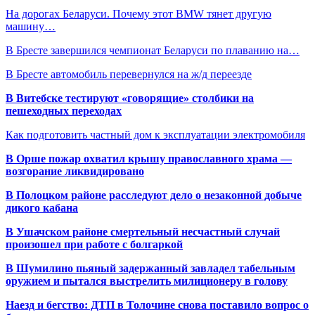
На дорогах Беларуси. Почему этот BMW тянет другую
машину…
В Бресте завершился чемпионат Беларуси по плаванию на…
В Бресте автомобиль перевернулся на ж/д переезде
В Витебске тестируют «говорящие» столбики на
пешеходных переходах
Как подготовить частный дом к эксплуатации электромобиля
В Орше пожар охватил крышу православного храма —
возгорание ликвидировано
В Полоцком районе расследуют дело о незаконной добыче
дикого кабана
В Ушачском районе смертельный несчастный случай
произошел при работе с болгаркой
В Шумилино пьяный задержанный завладел табельным
оружием и пытался выстрелить милиционеру в голову
Наезд и бегство: ДТП в Толочине снова поставило вопрос о