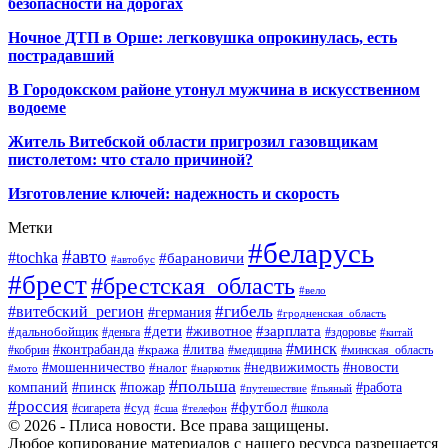
безопасности на дорогах
Ночное ДТП в Орше: легковушка опрокинулась, есть
пострадавший
В Городокском районе утонул мужчина в искусственном
водоеме
Житель Витебской области пригрозил газовщикам
пистолетом: что стало причиной?
Изготовление ключей: надежность и скорость
Метки
#беларусь
#авто
#tochka
#барановичи
#автобус
#брест
#брестская_область
#вело
#гибель
#витебский_регион
#германия
#гродненская_область
#зарплата
#дети
#животное
#дальнобойщик
#деньга
#здоровье
#китай
#минск
#контрабанда
#литва
#кража
#кобрин
#медицина
#минская_область
#мошенничество
#налог
#недвижимость
#новости
#наркотик
#мото
#польша
компаний
#пинск
#пожар
#работа
#путешествие
#пьяный
#россия
#футбол
#суд
#сигарета
#школа
#сша
#телефон
© 2026 - Плиса новости. Все права защищены.
Любое копирование материалов с нашего ресурса разрешается