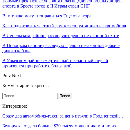
«Самые прекрасные условия и база». Дворец водных видов
спорта в Бресте готов к II Играм стран СНГ
Вам также могут понравиться
Еще от автора
Как подготовить частный дом к эксплуатации электромобиля
В Лепельском районе расследуют дело о незаконной охоте
В Полоцком районе расследуют дело о незаконной добыче
дикого кабана
В Ушачском районе смертельный несчастный случай
произошел при работе с болгаркой
Prev
Next
Комментарии закрыты.
Интересное:
Сразу два автомобиля-такси за день изъяли в Гродненской…
Белоруска отдала больше $20 тысяч мошенникам и по их…