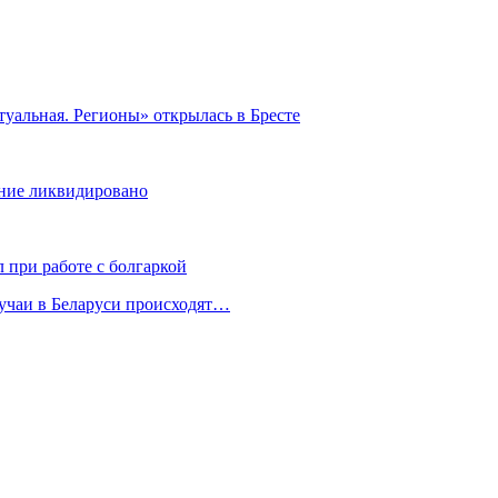
уальная. Регионы» открылась в Бресте
ние ликвидировано
 при работе с болгаркой
лучаи в Беларуси происходят…