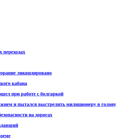
х переходах
горание ликвидировано
икого кабана
шел при работе с болгаркой
жием и пытался выстрелить милиционеру в голову
безопасности на дорогах
радавший
доеме