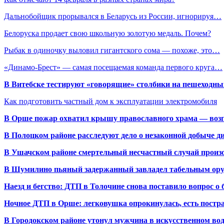
Дальнобойщик прорывался в Беларусь из России, игнорируя…
Белоруска продает свою школьную золотую медаль. Почем?
Рыбак в одиночку выловил гигантского сома — похоже, это…
«Динамо-Брест» — самая посещаемая команда первого круга…
В Витебске тестируют «говорящие» столбики на пешеходны
Как подготовить частный дом к эксплуатации электромобиля
В Орше пожар охватил крышу православного храма — воз
В Полоцком районе расследуют дело о незаконной добыче д
В Ушачском районе смертельный несчастный случай произо
В Шумилино пьяный задержанный завладел табельным ору
Наезд и бегство: ДТП в Толочине снова поставило вопрос о 
Ночное ДТП в Орше: легковушка опрокинулась, есть пост
В Городокском районе утонул мужчина в искусственном во