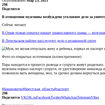
Опубликовано
Мар 25, 2023
298
Поделится
В отношении мужчины возбуждено уголовное дело за уничто
Сейчас читают
В Орше пожар охватил крышу православного храма — возгор
В Лепельском районе расследуют дело о незаконной охоте
Фото из открытых источников (иллюстративное)
Пара находится в процессе развода и супруги живут раздельно.
мужчина порвал паспорт супруги, ее удостоверение инвалида и 
позвонила мать женщины, мол, та срочно должна вернуться д
#барановичи
#брестская_область
#паспорт
298
Поделится
VK
OK.ru
Facebook
Twitter
WhatsApp
Telegram
Viber