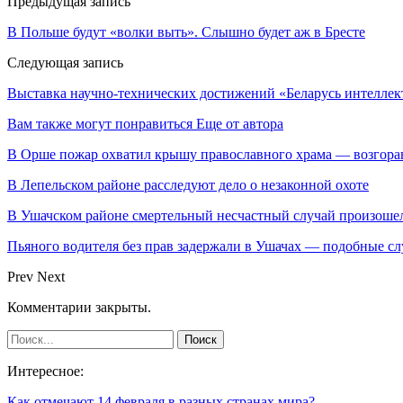
Предыдущая запись
В Польше будут «волки выть». Слышно будет аж в Бресте
Следующая запись
Выставка научно-технических достижений «Беларусь интеллект
Вам также могут понравиться
Еще от автора
В Орше пожар охватил крышу православного храма — возгора
В Лепельском районе расследуют дело о незаконной охоте
В Ушачском районе смертельный несчастный случай произошел
Пьяного водителя без прав задержали в Ушачах — подобные с
Prev
Next
Комментарии закрыты.
Интересное:
Как отмечают 14 февраля в разных странах мира?