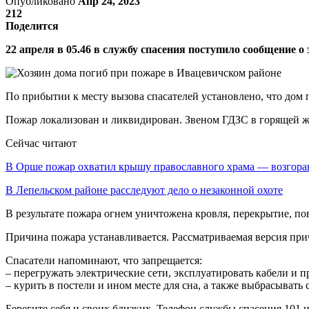
Опубликовано
Апр 24, 2023
212
Поделится
22 апреля в 05.46 в службу спасения поступило сообщение о
По прибытии к месту вызова спасателей установлено, что дом
Пожар локализован и ликвидирован. Звеном ГДЗС в горящей 
Сейчас читают
В Орше пожар охватил крышу православного храма — возгор
В Лепельском районе расследуют дело о незаконной охоте
В результате пожара огнем уничтожена кровля, перекрытие, п
Причина пожара устанавливается. Рассматриваемая версия при
Спасатели напоминают, что запрещается:
– перегружать электрические сети, эксплуатировать кабели и 
– курить в постели и ином месте для сна, а также выбрасывать 
Берегите себя и своих близких. Телефон службы спасения 101 и