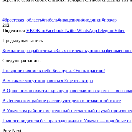
#брестская_область
#гибель
#ивацевичи
#иодчики
#пожар
212
Поделится
VK
OK.ru
Facebook
Twitter
WhatsApp
Telegram
Viber
Предыдущая запись
Компанию разработчика «Злых птичек» купили за феноменаль
Следующая запись
Полярное сияние в небе Беларуси. Очень красиво!
Вам также могут понравиться
Еще от автора
В Орше пожар охватил крышу православного храма — возгора
В Лепельском районе расследуют дело о незаконной охоте
В Ушачском районе смертельный несчастный случай произошел
Пьяного водителя без прав задержали в Ушачах — подобные с
Prev
Next