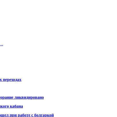
а…
х переходах
горание ликвидировано
икого кабана
шел при работе с болгаркой