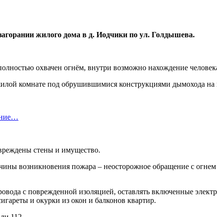
 загорании жилого дома в д. Иодчики по ул. Голдышева.
 полностью охвачен огнём, внутри возможно нахождение человек
жилой комнате под обрушившимися конструкциями дымохода на 
ание…
овреждены стены и имущество.
чины возникновения пожара – неосторожное обращение с огнем 
провода с поврежденной изоляцией, оставлять включенные элект
сигареты и окурки из окон и балконов квартир.
ли 112.