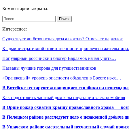
Комментарии закрыты.
Интересное:
Существует ли безопасная доза алкоголя? Отвечает нарколог
К административной ответственности привлечена жительниц
Популярный российский блогер Варламов начал учить…
Названы лучшие города для путешественников
«Оранжевый» уровень опасности объявлен в Бресте из-за…
В Витебске тестируют «говорящие» столбики на пешеходны
Как подготовить частный дом к эксплуатации электромобиля
В Орше пожар охватил крышу православного храма — воз
В Полоцком районе расследуют дело о незаконной добыче д
В Ушачском районе смертельный несчастный случай произо