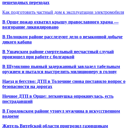
пешеходных переходах
Как подготовить частный дом к эксплуатации электромобиля
В Орше пожар охватил крышу православного храма —
возгорание ликвидировано
В Полоцком районе расследуют дело о незаконной добыче
дикого кабана
В Ушачском районе смертельный несчастный случай
произошел при работе с болгаркой
В Шумилино пьяный задержанный завладел табельным
оружием и пытался выстрелить милиционеру в голову
Наезд и бегство: ДТП в Толочине снова поставило вопрос о
безопасности на дорогах
Ночное ДТП в Орше: легковушка опрокинулась, есть
пострадавший
В Городокском районе утонул мужчина в искусственном
водоеме
Житель Витебской области пригрозил газовщикам